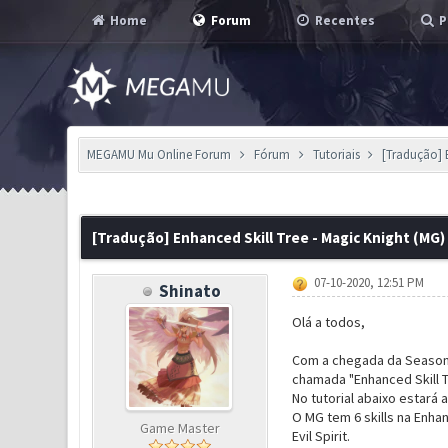
Home
Forum
Recentes
P
MEGAMU Mu Online Forum
Fórum
Tutoriais
[Tradução] 
0 Voto(s) - 0 em Média
1
2
3
4
5
[Tradução] Enhanced Skill Tree - Magic Knight (MG)
07-10-2020, 12:51 PM
Shinato
Olá a todos,
Com a chegada da Season X
chamada "Enhanced Skill T
No tutorial abaixo estará
O MG tem 6 skills na Enha
Game Master
Evil Spirit.