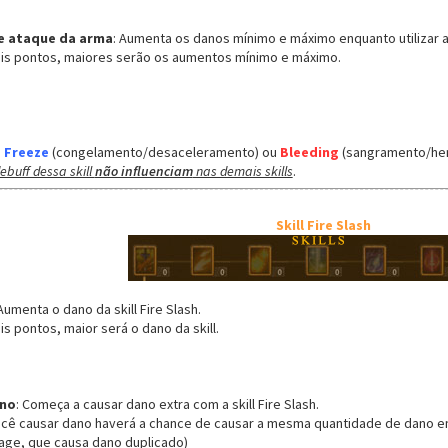
e ataque da arma
: Aumenta os danos mínimo e máximo enquanto utilizar a s
ais pontos, maiores serão os aumentos mínimo e máximo.
e
Freeze
(congelamento/desaceleramento) ou
Bleeding
(sangramento/hem
ebuff dessa skill
não influenciam
nas demais skills
.
Skill Fire Slash
 Aumenta o dano da skill Fire Slash.
is pontos, maior será o dano da skill.
ano
: Começa a causar dano extra com a skill Fire Slash.
ocê causar dano haverá a chance de causar a mesma quantidade de dano e
age, que causa dano duplicado)