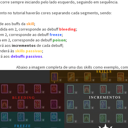
 ocorre sempre iniciando pelo lado esquerdo, seguindo em sequência.
nto no tutorial haverão cores separando cada segmento, sendo:
e aos buffs da
skill
;
idida em 2, corresponde ao debuff
bleeding
;
 em 2, corresponde ao debuff
freeze
;
da em 2, corresponde ao debuff
poison
;
rá aos
incrementos
de cada debuff;
nderá às
skills passivas
;
rá aos
debuffs passivos
.
Abaixo a imagem completa de uma das skills como exemplo, com