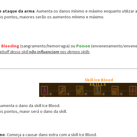
e ataque da arma
: Aumenta os danos mínimo e máximo enquanto utilizar a s
ais pontos, maiores serão os aumentos mínimo e máximo.
e
Bleeding
(sangramento/hemorragia) ou
Poison
(envenenamento/envene
ebuff dessa skill
não influenciam
nas demais skills
.
Skill Ice Blood
Aumenta o dano da skill Ice Blood.
is pontos, maior será o dano da skill.
ano
: Começa a causar dano extra com a skill Ice Blood.