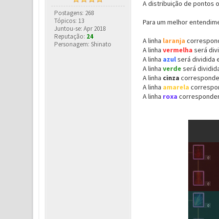
A distribuição de pontos
Postagens: 268
Tópicos: 13
Para um melhor entendime
Juntou-se: Apr 2018
Reputação:
24
A linha
laranja
correspond
Personagem: Shinato
A linha
vermelha
será div
A linha
azul
será dividida
A linha
verde
será dividi
A linha
cinza
corresponde
A linha
amarela
correspo
A linha
roxa
corresponde