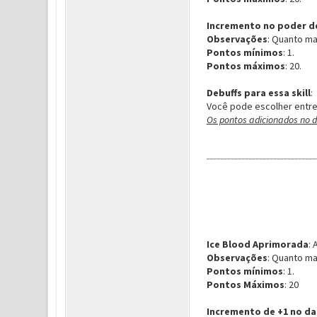
Incremento no poder d
Observações
: Quanto m
Pontos mínimos
: 1.
Pontos máximos
: 20.
Debuffs para essa skill
:
Você pode escolher entr
Os pontos adicionados no d
Ice Blood Aprimorada
: 
Observações
: Quanto ma
Pontos mínimos
: 1.
Pontos Máximos
: 20
Incremento de +1 no d