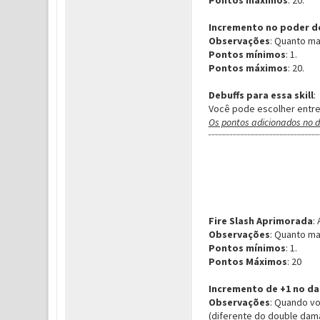
Pontos máximos
: 20.
Incremento no poder d
Observações
: Quanto m
Pontos mínimos
: 1.
Pontos máximos
: 20.
Debuffs para essa skill
:
Você pode escolher entr
Os pontos adicionados no d
Fire Slash Aprimorada
:
Observações
: Quanto ma
Pontos mínimos
: 1.
Pontos Máximos
: 20
Incremento de +1 no d
Observações
: Quando v
(diferente do double dam