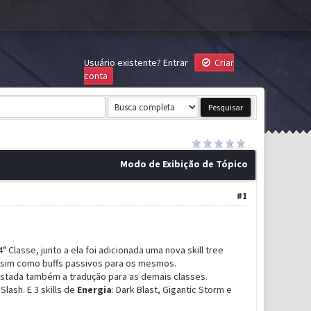
Usuário existente?
Entrar
Criar
conta
Modo de Exibição de Tópico
#1
lasse, junto a ela foi adicionada uma nova skill tree
 assim como buffs passivos para os mesmos.
postada também a tradução para as demais classes.
 Slash. E 3 skills de
Energia
: Dark Blast, Gigantic Storm e