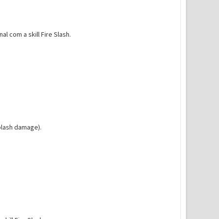
l com a skill Fire Slash.
splash damage).