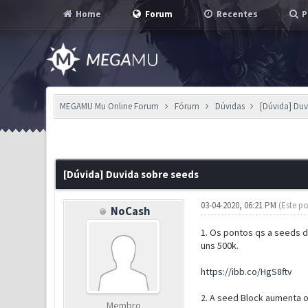
Home
Forum
Recentes
P
MEGAMU Mu Online Forum
Fórum
Dúvidas
[Dúvida] Duv
0 Voto(s) - 0 em Média
1
2
3
4
5
[Dúvida] Duvida sobre seeds
03-04-2020, 06:21 PM
(Este po
NoCash
1. Os pontos qs a seeds d
uns 500k.
https://ibb.co/HgS8ftv
2. A seed Block aumenta o
Membro