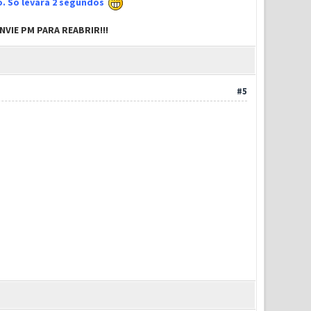
xo. Só levará 2 segundos
VIE PM PARA REABRIR!!!
#5