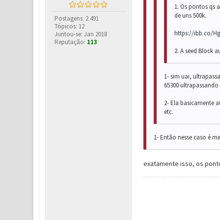
1. Os pontos qs 
de uns 500k.
Postagens: 2.491
Tópicos: 12
https://ibb.co/Hg
Juntou-se: Jan 2018
Reputação:
113
2. A seed Block a
1- sim uai, ultrapas
65300 ultrapassando 
2-
Ela basicamente 
etc.
1- Então nesse caso é mel
exatamente isso, os pont