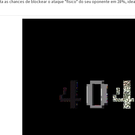
ta as chances de
block
ear o ataque "físico" do seu oponente em 28%, ideal