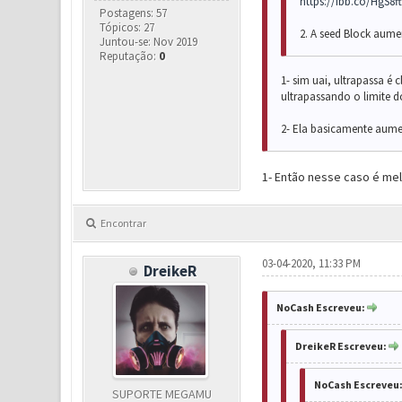
https://ibb.co/HgS8f
Postagens: 57
Tópicos: 27
2. A seed Block aume
Juntou-se: Nov 2019
Reputação:
0
1- sim uai, ultrapassa é
ultrapassando o limite 
2-
Ela basicamente aume
1- Então nesse caso é melh
Encontrar
03-04-2020, 11:33 PM
DreikeR
NoCash Escreveu:
DreikeR Escreveu:
NoCash Escreveu
SUPORTE MEGAMU