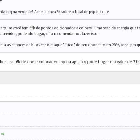
tv
nta o q na verdade? Achei q dava % sobre o total de pvp def rate.
 claro, se você tem 65k de pontos adicionados e colocou uma seed de energia que te
do servidor, podendo bugar, não recomendamos fazer isso.
nta as chances de
block
ear o ataque "físico" do seu oponente em 28%, ideal pra qu
or tirar 6k de ene e colocar em hp ou agi, já q pode bugar e o valor de 71
: