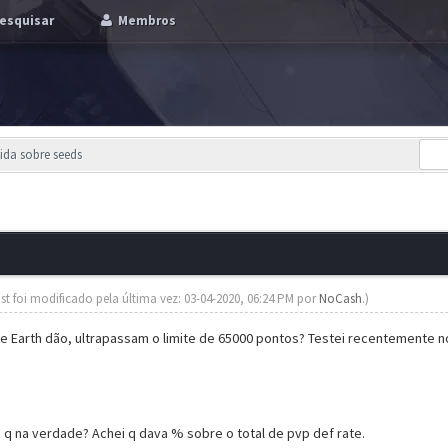
esquisar
Membros
ida sobre seeds
st foi modificado pela última vez: 03-04-2020, 06:24 PM por
NoCash
.)
e Earth dão, ultrapassam o limite de 65000 pontos? Testei recentemente n
 q na verdade? Achei q dava % sobre o total de pvp def rate.