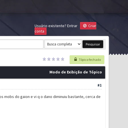
Usuário existente?
Entrar
Criar
conta
Tópico fechado
Modo de Exibição de Tópico
#1
os mobs do gaion e vi q o dano diminuiu bastante, cerca de