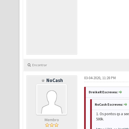
Encontrar
03-04-2020, 11:28 PM
NoCash
DreikeR Escreveu:
NoCash Escreveu:
1. Os pontos qs a se
500k.
Membro