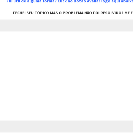
Fui útil de alguma forma? Click no Botão Avaliar logo aqui abai
FECHEI SEU TÓPICO MAS O PROBLEMA NÃO FOI RESOLVIDO? ME EN