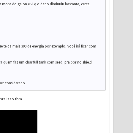
os mobs do gaion e vi q o dano diminuiu bastante, cerca
e te da mais 300 de energia por exemplo, você irá ficar com
ra quem faz um char full tank com seed, pra por no shield
 ser considerado.
pra isso tbm