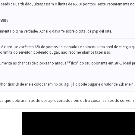
a seeds de Earth dão, ultrapassam o limite de 65000 pontos? Testei recentemente n
S8ftv
umenta o q na verdade? Achei q dava % sobre o total de pvp def rate.
sa é claro, se você tem 65k de pontos adicionados e colocou uma seed de energia qu
o limite do servidor, podendo bugar, não recomendamos fazer isso.
aumenta as chances de
block
ear o ataque "físico" do seu oponente em 28%, ideal p
hor tirar 6k de ene e colocar em hp ou agi, já q pode bugar e o valor de 71k ene n
os que sobraram pode ser aproveitados em outra coisa, as seeds servem 