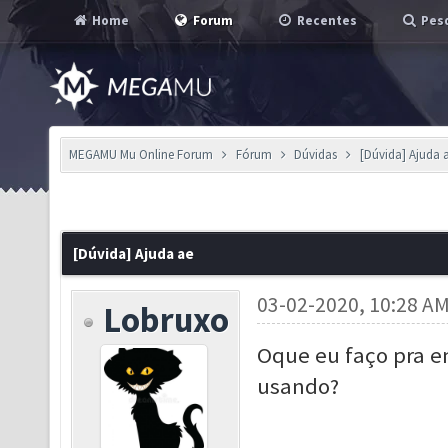
Home
Forum
Recentes
Pesq
MEGAMU Mu Online Forum
Fórum
Dúvidas
[Dúvida] Ajuda 
[Dúvida] Ajuda ae
03-02-2020, 10:28 A
Lobruxo
Oque eu faço pra en
usando?