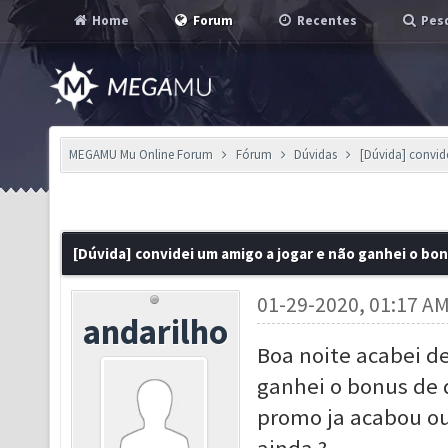
Home
Forum
Recentes
Pesq
MEGAMU Mu Online Forum
Fórum
Dúvidas
[Dúvida] convid
[Dúvida] convidei um amigo a jogar e não ganhei o bo
01-29-2020, 01:17 A
andarilho
Boa noite acabei d
ganhei o bonus de 
promo ja acabou ou