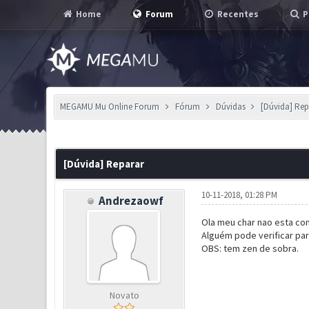
Home
Forum
Recentes
P
MEGAMU Mu Online Forum
Fórum
Dúvidas
[Dúvida] Rep
0 Voto(s) - 0 em Média
1
2
3
4
5
[Dúvida] Reparar
10-11-2018, 01:28 PM
Andrezaowf
Ola meu char nao esta con
Alguém pode verificar pa
OBS: tem zen de sobra.
Novato