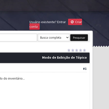
Usuário existente?
Entrar
Criar
conta
Modo de Exibição de Tópico
#1
 do inventário...