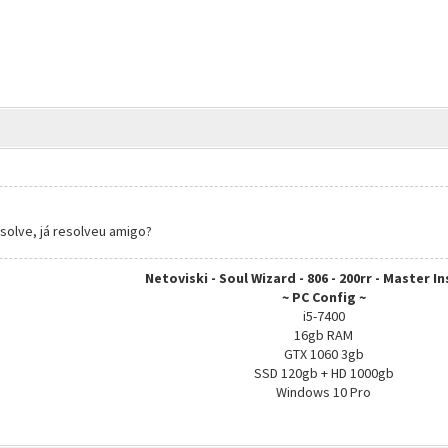
solve, já resolveu amigo?
Netoviski - Soul Wizard - 806 - 200rr - Master I
~ PC Config ~
i5-7400
16gb RAM
GTX 1060 3gb
SSD 120gb + HD 1000gb
Windows 10 Pro