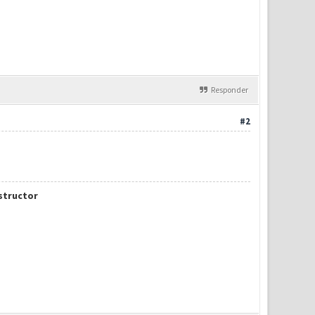
Responder
#2
nstructor