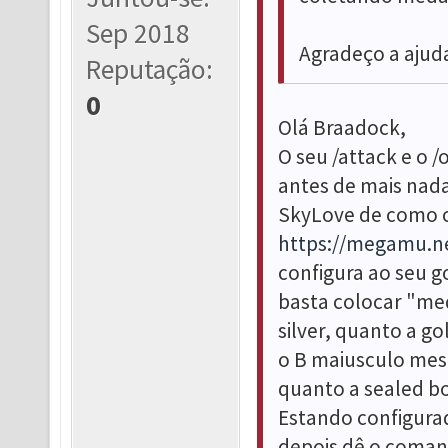
Sep 2018
Agradeço a ajuda
Reputação:
0
Olá Braadock,
O seu /attack e o 
antes de mais nada,
SkyLove de como c
https://megamu.n
configura ao seu g
basta colocar "me
silver, quanto a g
o B maiusculo mesm
quanto a sealed b
Estando configurad
depois dê o comand