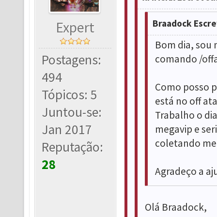
Braadock Escre
Expert
Bom dia, sou n
Postagens:
comando /offa
494
Como posso po
Tópicos: 5
está no off at
Juntou-se:
Trabalho o dia
Jan 2017
megavip e ser
coletando med
Reputação:
28
Agradeço a aj
Olá Braadock,