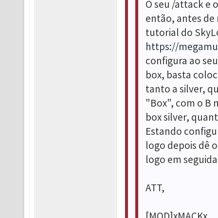
O seu /attack e 
então, antes de 
tutorial do Sky
https://megamu
configura ao se
box, basta colo
tanto a silver, 
"Box", com o B 
box silver, quan
Estando configur
logo depois dê o
logo em seguida
ATT,
[MOD]xMACKx