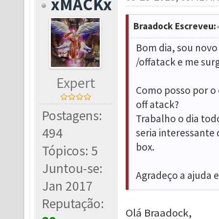
xMACKx
Braadock Escreveu:
Bom dia, sou novo 
/offatack e me sur
Expert
Como posso por o 
off atack?
Postagens:
Trabalho o dia todo
494
seria interessante
box.
Tópicos: 5
Juntou-se:
Agradeço a ajuda e
Jan 2017
Reputação:
Olá Braadock,