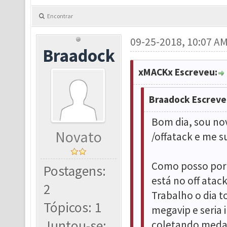
Encontrar
09-25-2018, 10:07 A
Braadock
xMACKx Escreveu:
Braadock Escreve
Bom dia, sou nov
Novato
/offatack e me s
Como posso por 
Postagens:
está no off atac
2
Trabalho o dia to
Tópicos: 1
megavip e seria 
Juntou-se:
coletando medal