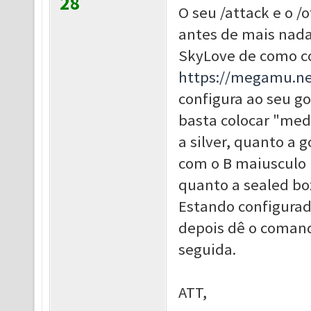
28
O seu /attack e o /
antes de mais nada,
SkyLove de como co
https://megamu.ne
configura ao seu g
basta colocar "med
a silver, quanto a 
com o B maiusculo m
quanto a sealed bo
Estando configurado
depois dê o comando
seguida.
ATT,