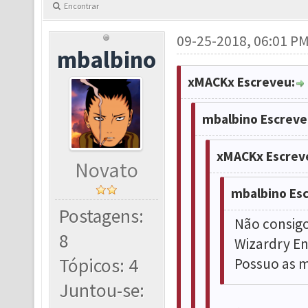
Encontrar
09-25-2018, 06:01 P
mbalbino
xMACKx Escreveu:
mbalbino Escreve
xMACKx Escrev
Novato
mbalbino Es
Postagens:
Não consigo
8
Wizardry E
Tópicos: 4
Possuo as m
Juntou-se: