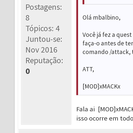
Postagens:
8
Olá mbalbino,
Tópicos: 4
Você já fez a ques
Juntou-se:
faça-o antes de ten
Nov 2016
comando /attack, t
Reputação:
ATT,
0
[MOD]xMACKx
Fala ai [MOD]xMACK
isso ocorre em todo