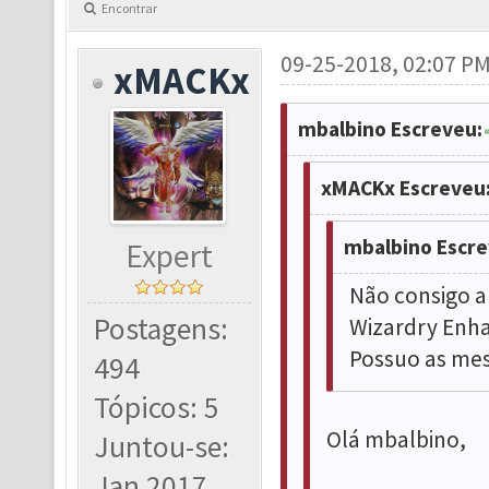
Encontrar
09-25-2018, 02:07 P
xMACKx
mbalbino Escreveu:
xMACKx Escreveu
mbalbino Escre
Expert
Não consigo a
Postagens:
Wizardry Enh
Possuo as mes
494
Tópicos: 5
Olá mbalbino,
Juntou-se:
Jan 2017