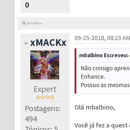
0
Encontrar
09-25-2018, 08:23 A
xMACKx
mbalbino Escreveu:
Não consigo aprend
Enhance.
Possuo as mesmas 
Expert
Olá mbalbino,
Postagens:
494
Você já fez a quest
Tópicos: 5