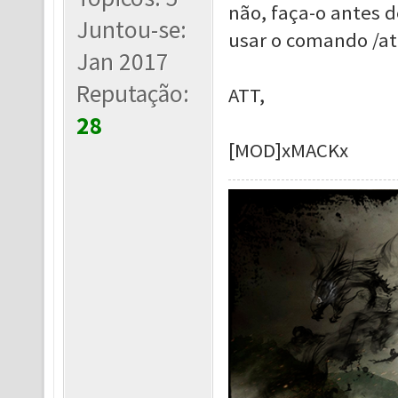
não, faça-o antes d
Juntou-se:
usar o comando /att
Jan 2017
Reputação:
ATT,
28
[MOD]xMACKx