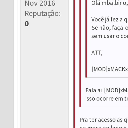
Nov 2016
Olá mbalbino,
Reputação:
Você já fez a 
0
Se não, faça-o
sem usar o co
ATT,
[MOD]xMACKx
Fala ai [MOD]xM
isso ocorre em t
Pra ter acesso as q
da moça ao lado e t