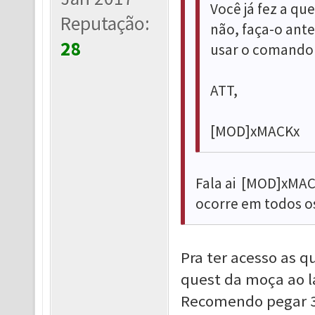
Você já fez a qu
Reputação:
não, faça-o ante
28
usar o comando /
ATT,
[MOD]xMACKx
Fala ai [MOD]xMAC
ocorre em todos os
Pra ter acesso as qu
quest da moça ao la
Recomendo pegar 35