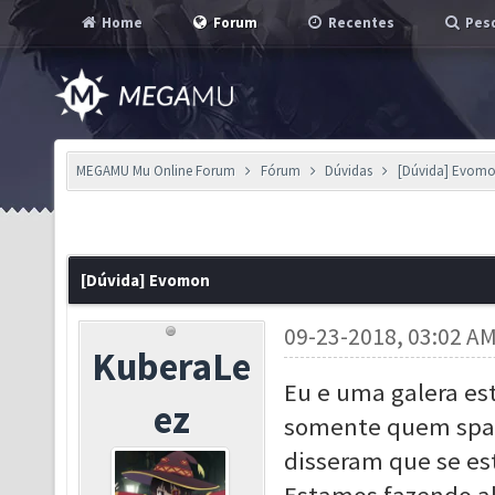
Home
Forum
Recentes
Pesq
MEGAMU Mu Online Forum
Fórum
Dúvidas
[Dúvida] Evom
[Dúvida] Evomon
09-23-2018, 03:02 A
KuberaLe
Eu e uma galera e
ez
somente quem spaw
disseram que se es