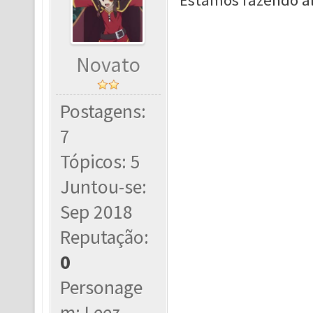
Estamos fazendo al
Novato
Postagens:
7
Tópicos: 5
Juntou-se:
Sep 2018
Reputação:
0
Personage
m: Leez