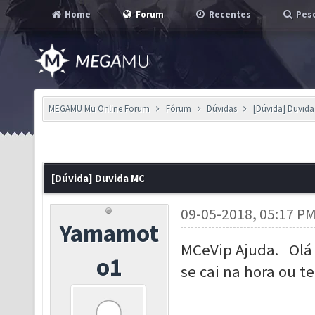
Home
Forum
Recentes
Pesq
MEGAMU Mu Online Forum
Fórum
Dúvidas
[Dúvida] Duvid
[Dúvida] Duvida MC
09-05-2018, 05:17 P
Yamamot
MCeVip Ajuda. Olá f
o1
se cai na hora ou 