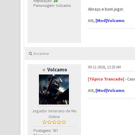
Reputação:
20
Personagem: Volcamo
Abraço e bom jogo!.
Att,
[Mod]Volcamo
.
Encontrar
09-11-2018, 12:25 AM
Volcamo
[
Tópico Trancado
] - Ca
Att,
[Mod]Volcamo
.
Jogador Veterano de Mu
Online
Postagens: 767