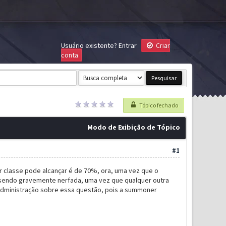
Usuário existente?
Entrar
Criar
conta
Tópico fechado
Modo de Exibição de Tópico
#1
 classe pode alcançar é de 70%, ora, uma vez que o
 sendo gravemente nerfada, uma vez que qualquer outra
 administração sobre essa questão, pois a summoner