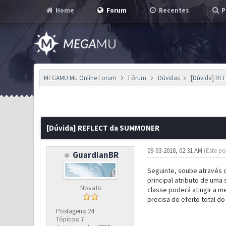
Home
Forum
Recentes
P
MEGAMU Mu Online Forum
Fórum
Dúvidas
[Dúvida] R
0 Voto(s) - 0 em Média
1
2
3
4
5
[Dúvida] REFLECT da SUMMONER
09-03-2018, 02:31 AM
(Este po
GuardianBR
Seguinte, soube através 
principal atributo de um
Novato
classe poderá atingir a m
precisa do efeito total do
Postagens: 24
Tópicos: 7