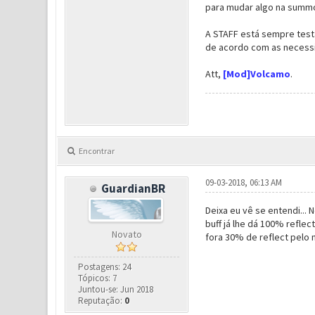
para mudar algo na summo
A STAFF está sempre testa
de acordo com as necessi
Att,
[Mod]Volcamo
.
Encontrar
09-03-2018, 06:13 AM
GuardianBR
Deixa eu vê se entendi...
buff já lhe dá 100% refle
Novato
fora 30% de reflect pelo 
Postagens: 24
Tópicos: 7
Juntou-se: Jun 2018
Reputação:
0