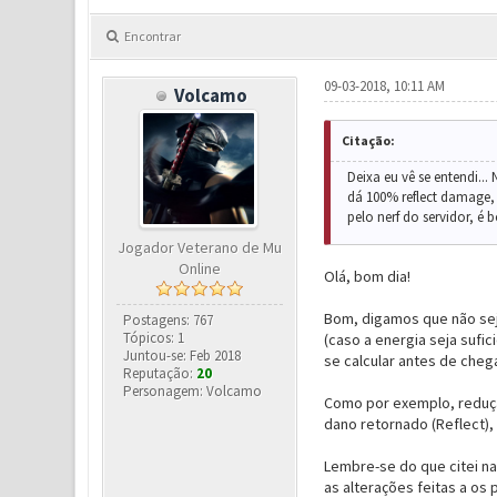
Encontrar
09-03-2018, 10:11 AM
Volcamo
Citação:
Deixa eu vê se entendi..
dá 100% reflect damage, 
pelo nerf do servidor, é
Jogador Veterano de Mu
Online
Olá, bom dia!
Bom, digamos que não sej
Postagens: 767
Tópicos: 1
(caso a energia seja sufic
Juntou-se: Feb 2018
se calcular antes de cheg
Reputação:
20
Personagem: Volcamo
Como por exemplo, redução
dano retornado (Reflect)
Lembre-se do que citei na
as alterações feitas a os 