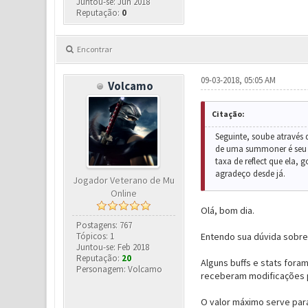
Juntou-se: Jun 2018
Reputação:
0
Encontrar
09-03-2018, 05:05 AM
Volcamo
Citação:
Seguinte, soube através
de uma summoner é seu r
taxa de reflect que ela,
agradeço desde já.
Jogador Veterano de Mu
Online
Olá, bom dia.
Postagens: 767
Tópicos: 1
Entendo sua dúvida sobre
Juntou-se: Feb 2018
Reputação:
20
Alguns buffs e stats fora
Personagem: Volcamo
receberam modificações pa
O valor máximo serve para