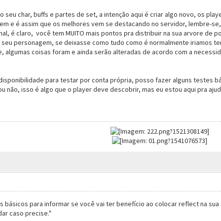
o seu char, buffs e partes de set, a intenção aqui é criar algo novo, os pl
m e é assim que os melhores vem se destacando no servidor, lembre-se, a
nal, é claro, você tem MUITO mais pontos pra distribuir na sua arvore de p
 seu personagem, se deixasse como tudo como é normalmente iriamos ter 
e, algumas coisas foram e ainda serão alteradas de acordo com a necessid
disponibilidade para testar por conta própria, posso fazer alguns testes b
u não, isso é algo que o player deve descobrir, mas eu estou aqui pra ajud
s básicos para informar se você vai ter benefício ao colocar reflect na su
dar caso precise."