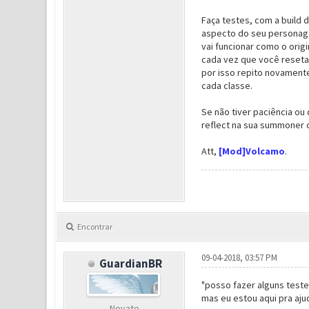
Faça testes, com a build d
aspecto do seu personage
vai funcionar como o origi
cada vez que você reseta
por isso repito novament
cada classe.
Se não tiver paciência ou 
reflect na sua summoner o
Att,
[Mod]Volcamo
.
Encontrar
09-04-2018, 03:57 PM
GuardianBR
"posso fazer alguns teste
mas eu estou aqui pra aju
Novato