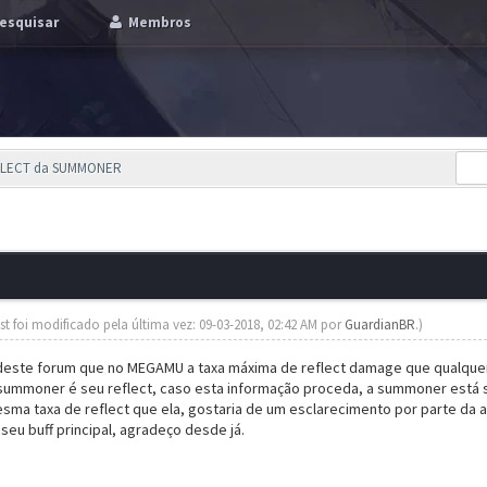
esquisar
Membros
EFLECT da SUMMONER
st foi modificado pela última vez: 09-03-2018, 02:42 AM por
GuardianBR
.)
deste forum que no MEGAMU a taxa máxima de reflect damage que qualquer
a summoner é seu reflect, caso esta informação proceda, a summoner está
esma taxa de reflect que ela, gostaria de um esclarecimento por parte da
 seu buff principal, agradeço desde já.