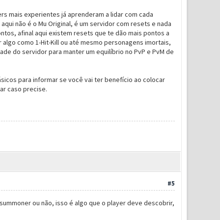
ayers mais experientes já aprenderam a lidar com cada
qui não é o Mu Original, é um servidor com resets e nada
ontos, afinal aqui existem resets que te dão mais pontos a
algo como 1-Hit-Kill ou até mesmo personagens imortais,
ade do servidor para manter um equilíbrio no PvP e PvM de
ásicos para informar se você vai ter benefício ao colocar
ar caso precise.
#5
a summoner ou não, isso é algo que o player deve descobrir,