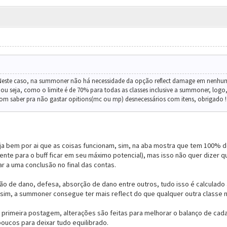
. Neste caso, na summoner não há necessidade da opção reflect damage em nenhuma 
ou seja, como o limite é de 70% para todas as classes inclusive a summoner, logo, 
 bom saber pra não gastar opitions(mc ou mp) desnecessários com itens, obrigado !
a bem por ai que as coisas funcionam, sim, na aba mostra que tem 100% 
iente para o buff ficar em seu máximo potencial), mas isso não quer dizer 
ar a uma conclusão no final das contas.
 de dano, defesa, absorção de dano entre outros, tudo isso é calculado an
, sim, a summoner consegue ter mais reflect do que qualquer outra classe
 primeira postagem, alterações são feitas para melhorar o balanço de cada
poucos para deixar tudo equilibrado.