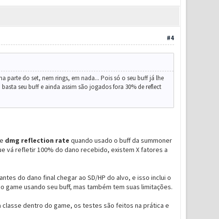
#4
parte do set, nem rings, em nada... Pois só o seu buff já lhe
basta seu buff e ainda assim são jogados fora 30% de reflect
de
dmg reflection rate
quando usado o buff da summoner
que vá refletir 100% do dano recebido, existem X fatores a
tes do dano final chegar ao SD/HP do alvo, e isso inclui o
 no game usando seu buff, mas também tem suas limitações.
 classe dentro do game, os testes são feitos na prática e