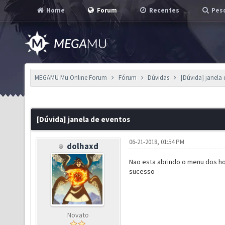
Home
Forum
Recentes
Pesq
MEGAMU Mu Online Forum
Fórum
Dúvidas
[Dúvida] janela
[Dúvida] janela de eventos
06-21-2018, 01:54 PM
dolhaxd
Nao esta abrindo o menu dos hor
sucesso
Novato