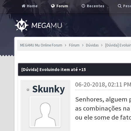
Home
Forum
Recentes
Pesq
MEGAMU Mu Online Forum
Fórum
Dúvidas
[Dúvida] Evolui
[Dúvida] Evoluindo item até +15
06-20-2018, 02:11 P
Skunky
Senhores, alguem p
as combinações na 
ou ele some de fat