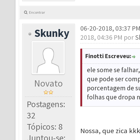
Encontrar
06-20-2018, 03:37 P
Skunky
2018, 04:36 PM por
S
Finotti Escreveu:
ele some se falhar
que pode ser comp
Novato
porcentagem de s
folhas que dropa n
Postagens:
32
Tópicos: 8
Nossa, que zica kk
Juntou-se: