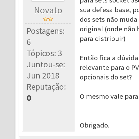
para sets socket 3
Novato
sua defesa base, p
dos sets não muda 
original (onde não
Postagens:
para distribuir)
6
Tópicos: 3
Então fica a dúvida
Juntou-se:
relevante para o P
Jun 2018
opcionais do set?
Reputação:
O mesmo vale para
0
Obrigado.