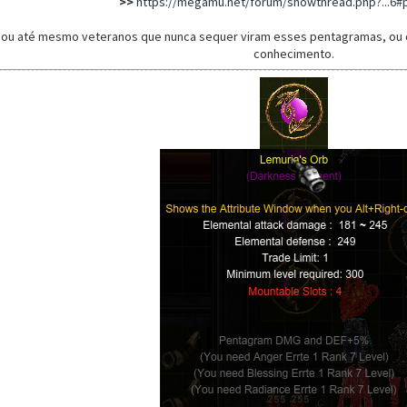
>>
https://megamu.net/forum/showthread.php?...6#
ou até mesmo veteranos que nunca sequer viram esses pentagramas, ou os
conhecimento.