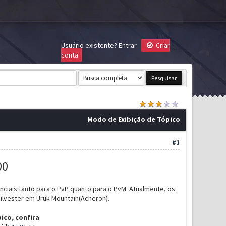
Usuário existente?
Entrar
Criar
conta
Modo de Exibição de Tópico
#1
00
ciais tanto para o PvP quanto para o PvM. Atualmente, os
lvester em Uruk Mountain(Acheron).
ico, confira
: