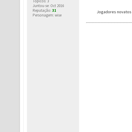
Tópicos: 3
Juntou-se: Oct 2016
Reputação:
31
Jogadores novatos 
Personagem: wise