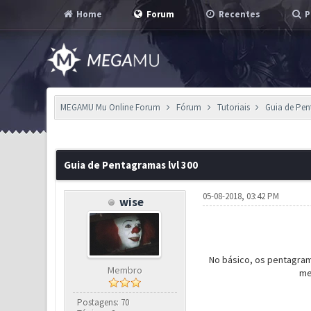
Home
Forum
Recentes
P
MEGAMU Mu Online Forum
Fórum
Tutoriais
Guia de Pen
3 Voto(s) - 3 em Média
1
2
3
4
5
Guia de Pentagramas lvl 300
05-08-2018, 03:42 PM
wise
No básico, os pentagram
Membro
me
Postagens: 70