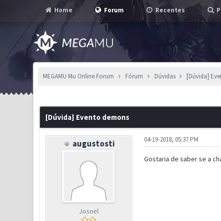
Home
Forum
Recentes
P
MEGAMU Mu Online Forum
Fórum
Dúvidas
[Dúvida] Ev
0 Voto(s) - 0 em Média
1
2
3
4
5
[Dúvida] Evento demons
04-19-2018, 05:37 PM
augustosti
Gostaria de saber se a c
Josnel