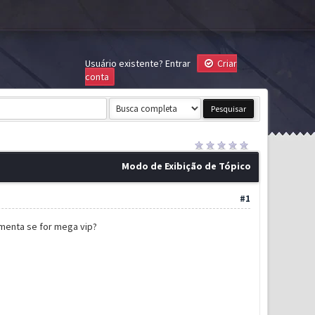
Usuário existente?
Entrar
Criar
conta
Modo de Exibição de Tópico
#1
menta se for mega vip?