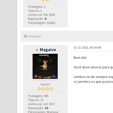
Postagens: 1
Tópicos: 1
Juntou-se: Feb 2018
Reputação:
0
Personagem: Dufeel
Encontrar
02-21-2018, 06:54 AM
Magaive
Bom dia!
Você deve ativa-lo para qu
Lembre-se de sempre esper
vc perdera os que ja poss
Expert
Postagens: 585
Tópicos: 22
Juntou-se: Jun 2017
Reputação:
18
Personagem: Magaive