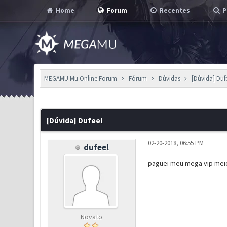
Home
Forum
Recentes
P
MEGAMU Mu Online Forum
Fórum
Dúvidas
[Dúvida] Duf
0 Voto(s) - 0 em Média
1
2
3
4
5
[Dúvida] Dufeel
02-20-2018, 06:55 PM
dufeel
paguei meu mega vip meio 
Novato