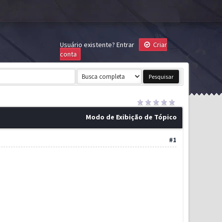
Usuário existente?
Entrar
Criar
conta
Modo de Exibição de Tópico
#1