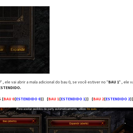
0
" , ele vai abrir a mala adicional do bau 0, se você estiver no ''
BAU 1
" , ele 
ESTENDIDO.
 {
BAU 0
{
ESTENDIDO 0
}} {
BAU 1
{
ESTENDIDO 1
}} {
BAU 2
{
ESTENDIDO 2
}}