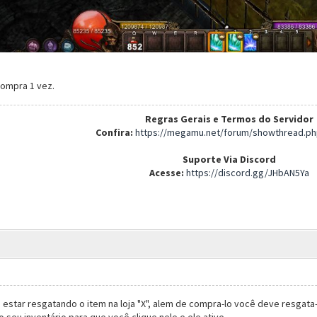
ompra 1 vez.
Regras Gerais e Termos do Servidor
Confira:
https://megamu.net/forum/showthread.ph
Suporte Via Discord
Acesse:
https://discord.gg/JHbAN5Ya
estar resgatando o item na loja "X", alem de compra-lo você deve resgata
 seu inventário para que você clique nele e ele ative.