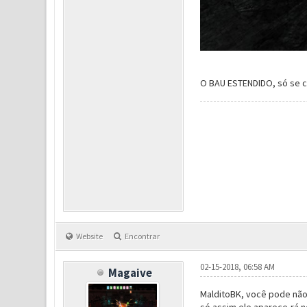
O BAU ESTENDIDO, só se c
Website
Encontrar
02-15-2018, 06:58 AM
Magaive
MalditoBK, você pode não 
só assim ele aparece-rá no