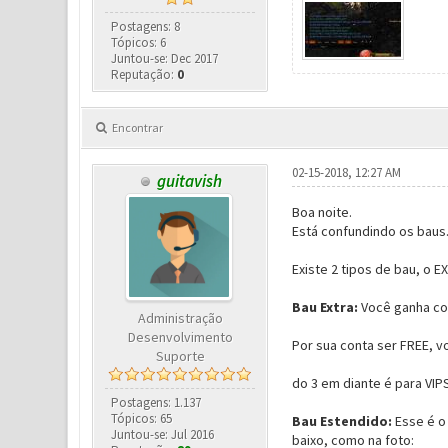
Postagens: 8
Tópicos: 6
Juntou-se: Dec 2017
Reputação:
0
Encontrar
02-15-2018, 12:27 AM
guitavish
Boa noite.
Está confundindo os baus
Existe 2 tipos de bau, o 
Bau Extra:
Você ganha con
Administração
Desenvolvimento
Por sua conta ser FREE, vo
Suporte
do 3 em diante é para VIPS
Postagens: 1.137
Tópicos: 65
Bau Estendido:
Esse é o
Juntou-se: Jul 2016
baixo, como na foto: