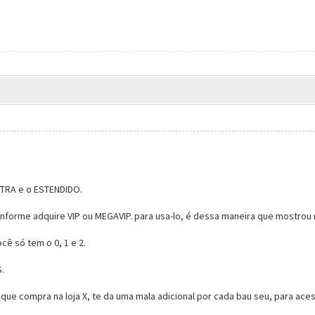
.
EXTRA e o ESTENDIDO.
forme adquire VIP ou MEGAVIP. para usa-lo, é dessa maneira que mostrou na 
cê só tem o 0, 1 e 2.
.
 que compra na loja X, te da uma mala adicional por cada bau seu, para aces