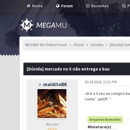
Home
Forum
Recentes
P
MEGAMU Mu Online Forum
Fórum
Dúvidas
[Dúvida] me
0 Voto(s) - 0 em Média
1
2
3
4
5
[Dúvida] mercado no X não entrega o bau
02-14-2018, 11:51 PM
malditoBK
Já é a 3 vez eu compro ba
conta ' jaxOP '
Arquivos Anexados
Novato
Miniatura(s)