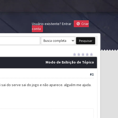
Usuário existente?
Entrar
Criar
conta
Modo de Exibição de Tópico
#1
 sai do serve sai do jogo e não aparece. alguém me ajuda.