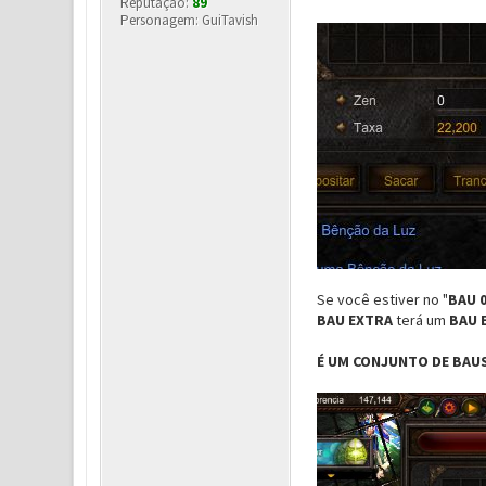
Reputação:
89
Personagem: GuiTavish
Se você estiver no "
BAU 
BAU EXTRA
terá um
BAU 
É UM CONJUNTO DE BAUS