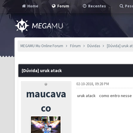
Home
Forum
Recentes
Pesq
MEGAMU Mu Online Forum
Fórum
Dúvidas
[Dúvida] uruk a
[Dúvida] uruk atack
02-10-2018, 09:28 PM
maucava
uruk atack como entro nesse e
co