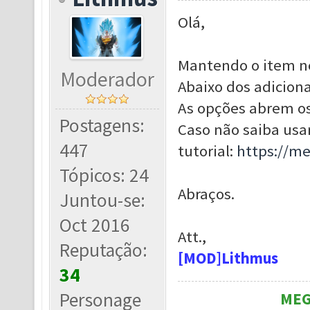
Olá,
Mantendo o item no 
Moderador
Abaixo dos adiciona
As opções abrem os
Postagens:
Caso não saiba usar
447
tutorial:
https://m
Tópicos: 24
Abraços.
Juntou-se:
Oct 2016
Att.,
Reputação:
[MOD]Lithmus
34
Personage
MEG