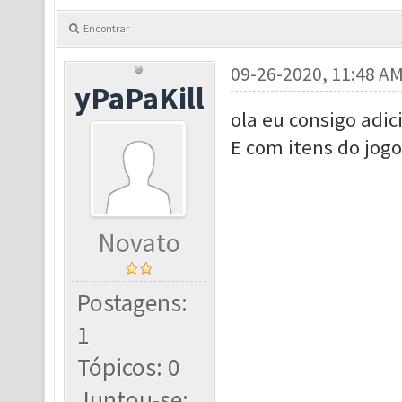
Encontrar
09-26-2020, 11:48 A
yPaPaKill
ola eu consigo adic
E com itens do jo
Novato
Postagens:
1
Tópicos: 0
Juntou-se: