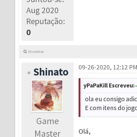
Aug 2020
Reputação:
0
Encontrar
09-26-2020, 12:12 P
Shinato
yPaPaKill Escreveu:
ola eu consigo adi
E com itens do jo
Game
Olá,
Master