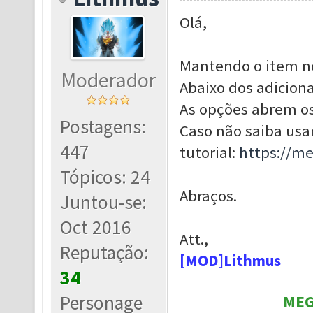
Olá,
Mantendo o item no 
Moderador
Abaixo dos adiciona
As opções abrem os
Postagens:
Caso não saiba usar
447
tutorial:
https://m
Tópicos: 24
Abraços.
Juntou-se:
Oct 2016
Att.,
Reputação:
[MOD]Lithmus
34
Personage
MEG