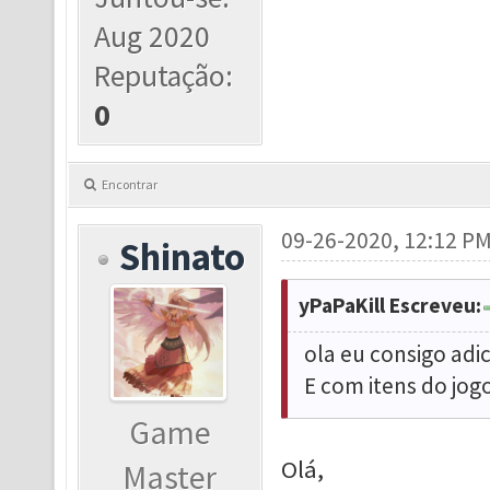
Aug 2020
Reputação:
0
Encontrar
09-26-2020, 12:12 P
Shinato
yPaPaKill Escreveu:
ola eu consigo adi
E com itens do jo
Game
Olá,
Master