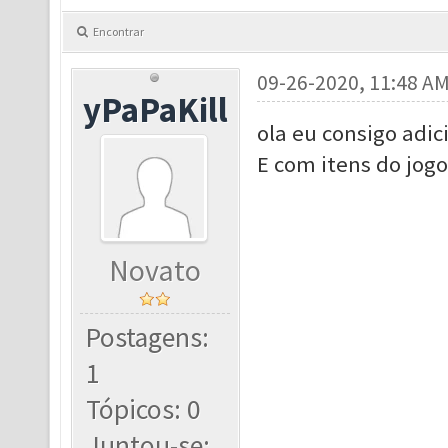
Encontrar
09-26-2020, 11:48 A
yPaPaKill
ola eu consigo adic
E com itens do jo
Novato
Postagens:
1
Tópicos: 0
Juntou-se: