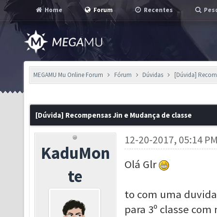
Home
Forum
Recentes
Pesq
MEGAMU Mu Online Forum
Fórum
Dúvidas
[Dúvida] Recomp
[Dúvida] Recompensas Jin e Mudança de classe
12-20-2017, 05:14 P
KaduMon
Olá Glr
te
to com uma duvida 
para 3º classe com