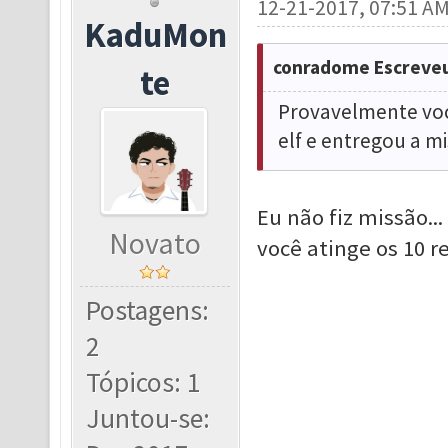
12-21-2017, 07:51 A
KaduMon
conradome Escreveu
te
Provavelmente você
elf e entregou a m
Eu não fiz missão..
Novato
você atinge os 10 re
Postagens:
2
Tópicos: 1
Juntou-se: