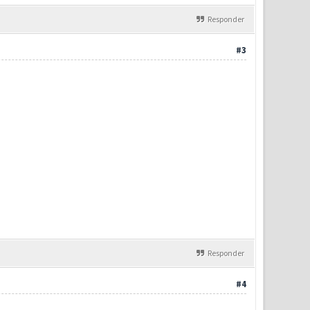
Responder
#3
Responder
#4