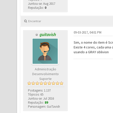
Juntou-se: Aug 2017
Reputação:
0
Encontrar
09-03-2017, 04:01 PM
guitavish
Sim, o nome do item é Scr
Existe 4 cores, cada uma 
usando a GRAY oblivion
Administração
Desenvolvimento
Suporte
Postagens: 1.137
Tópicos: 65
Juntou-se: Jul 2016
Reputação:
89
Personagem: GuiTavish