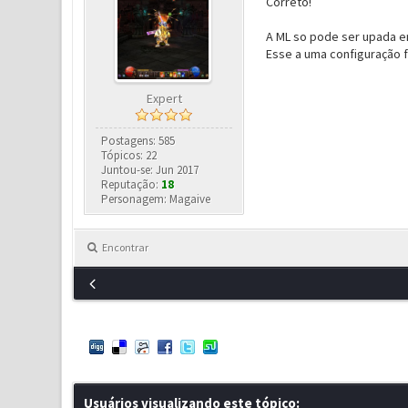
Correto!
A ML so pode ser upada em
Esse a uma configuração f
Expert
Postagens: 585
Tópicos: 22
Juntou-se: Jun 2017
Reputação:
18
Personagem: Magaive
Encontrar
Usuários visualizando este tópico: