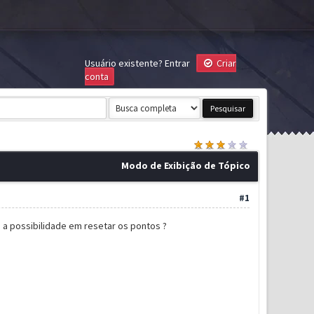
Usuário existente?
Entrar
Criar
conta
Modo de Exibição de Tópico
#1
e a possibilidade em resetar os pontos ?