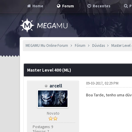
Home
Forum
Recentes
P
MEGAMU Mu Online Forum
Fórum
Dúvidas
Master Level 
2 Voto(s) - 3 em Média
1
2
3
4
5
Master Level 400 (ML)
09-03-2017, 02:29 PM
arcell
Boa Tarde, tenho uma dúvi
Novato
Postagens: 9
Tópicos: 7