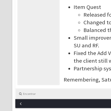
Item Quest
Released fo
Changed to 
Balanced th
Small improvem
SU and RF.
Fixed the Add Vi
the client still
Partnership sys
Remembering, Satur
Encontrar