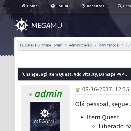
Home
Forum
Recentes
Pesq
MEGAMU Mu Online Forum
Administração
Manutenções
[C
[ChangeLog] Item Quest, Add Vitality, Damage PvP...
08-16-2017, 12:35
admin
Olá pessoal, segue 
Item Quest
Liberado pa