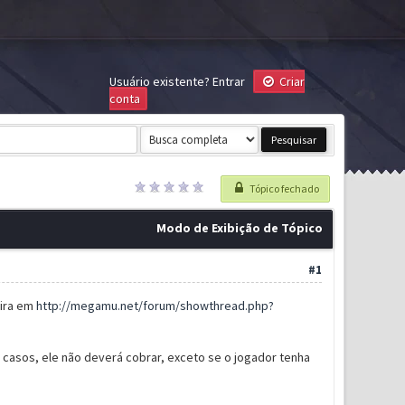
Usuário existente?
Entrar
Criar
conta
Tópico fechado
Modo de Exibição de Tópico
#1
fira em
http://megamu.net/forum/showthread.php?
asos, ele não deverá cobrar, exceto se o jogador tenha