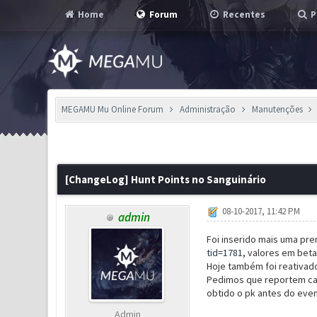
Home
Forum
Recentes
P
MEGAMU Mu Online Forum
Administração
Manutenções
0 Voto(s) - 0 em Média
1
2
3
4
5
[ChangeLog] Hunt Points no Sanguinário
08-10-2017, 11:42 PM
admin
Foi inserido mais uma pr
tid=1781
, valores em beta
Hoje também foi reativado
Pedimos que reportem cas
obtido o pk antes do even
Admin