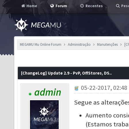
Home
Forum
Recentes
Pesq
MEGAMU Mu Online Forum
Administração
Manutenções
[C
[ChangeLog] Update 2.9 - PvP, OffStores, DS..
05-22-2017, 02:48
admin
Segue as alteraçõe
Aumento
consi
(Estamos trab