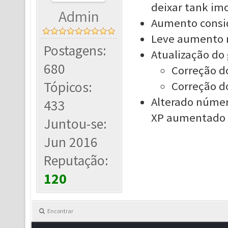
deixar tank imo
Admin
Aumento consid
Leve aumento 
Postagens:
Atualização do
680
Correção do
Tópicos:
Correção
d
Alterado númer
433
XP aumentado 
Juntou-se:
Jun 2016
Reputação:
120
Encontrar