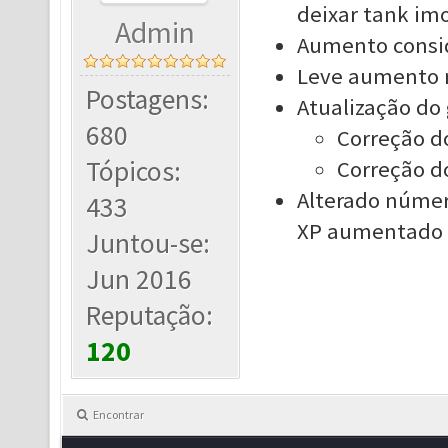
deixar tank imo
Admin
Aumento consid
Leve aumento 
Postagens:
Atualização do
680
Correção do
Tópicos:
Correção
d
Alterado númer
433
XP aumentado 
Juntou-se:
Jun 2016
Reputação:
120
Encontrar