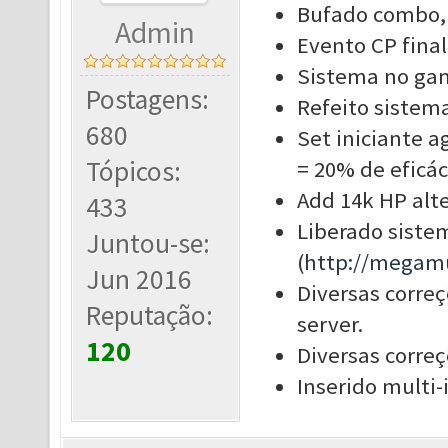
Bufado combo,
Admin
Evento CP final
Sistema no gam
Postagens:
Refeito sistema
680
Set iniciante a
Tópicos:
= 20% de eficác
Add 14k HP alte
433
Liberado sistem
Juntou-se:
(
http://megamu
Jun 2016
Diversas corre
Reputação:
server.
120
Diversas correç
Inserido multi