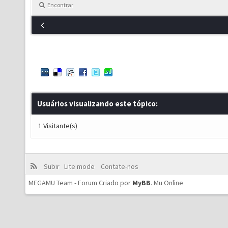
Encontrar
Usuários visualizando este tópico:
1 Visitante(s)
Subir
Lite mode
Contate-nos
MEGAMU Team - Forum Criado por
MyBB
.
Mu Online