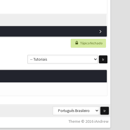
Tópico fechado
Theme © 2016 iAndrew