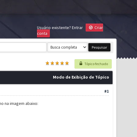
Usuário existente?
Entrar
Criar
conta
Tópico fechado
Modo de Exibição de Tópico
#1
mo na imagem abaixo: