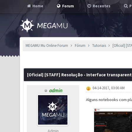
Home
Forum
Recentes
P
MEGAMU Mu Online Forum
Fórum
Tutoriais
[Oficial] [S
2 Voto(s) - 5 em Média
1
2
3
4
5
[Oficial] [STAFF] Resolução - Interface transparent
04-14-2017, 03:00 AM
admin
Alguns notebooks com pla
Admin