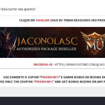
 boa sorte nas quests!
CLIQUE EM
+AVALIAR
CASO EU TENHA RESOLVIDO SEU PRO
INSCREVA-SE
-
HTTPS://WWW.YOUTUBE.COM/@JA
USE SOMENTE O CUPOM "
PROMO40%
" E GANHE BONUS DE MCOINS E
USE ONLY THE COUPON “
PROMO40%
” AND GET BONUS MCOINS ON ANY P