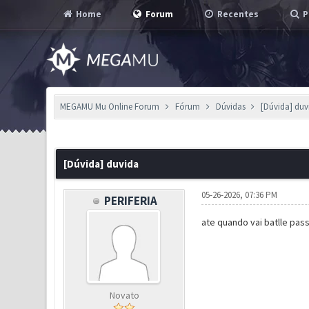
Home
Forum
Recentes
P
MEGAMU Mu Online Forum
Fórum
Dúvidas
[Dúvida] duv
0 Voto(s) - 0 em Média
1
2
3
4
5
[Dúvida] duvida
05-26-2026, 07:36 PM
PERIFERIA
ate quando vai batlle pass
Novato