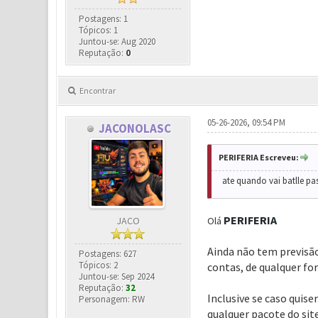
Postagens: 1
Tópicos: 1
Juntou-se: Aug 2020
Reputação:
0
Encontrar
05-26-2026, 09:54 PM
JACONOLASC
PERIFERIA Escreveu:
ate quando vai batlle pas
PERIFERIA
JACO
Olá
Ainda não tem previsã
Postagens: 627
Tópicos: 2
contas, de qualquer f
Juntou-se: Sep 2024
Reputação:
32
Inclusive se caso quis
Personagem: RW
qualquer pacote do site