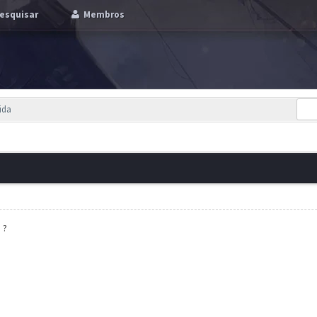
esquisar
Membros
ida
 ?