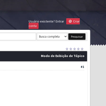
Usuário existente?
Entrar
Criar
conta
Modo de Exibição de Tópico
#1