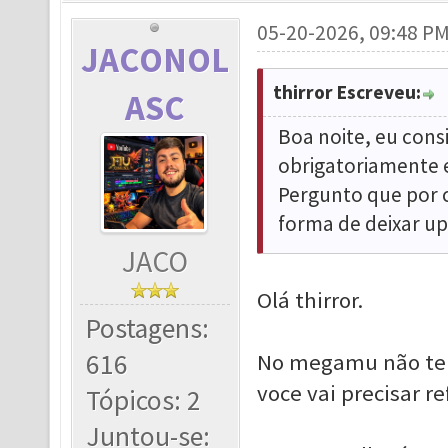
05-20-2026, 09:48 P
JACONOL
thirror Escreveu:
ASC
Boa noite, eu cons
obrigatoriamente e
Pergunto que por c
forma de deixar u
JACO
Olá thirror.
Postagens:
616
No megamu não tem 
voce vai precisar r
Tópicos: 2
Juntou-se: