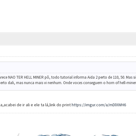
arece NAO TER HELL MINER pô, todo tutorial informa Aida 2 perto de 110, 50. Mas 
perto dali, mas nunca mais vi nenhum. Onde voces conseguem o horn of hell-miner 
,acabei de ir ali e ele ta lá,link do print
https://imgur.com/a/mDlXWH6