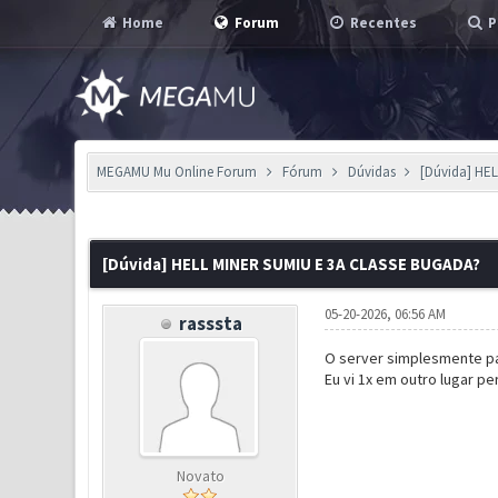
Home
Forum
Recentes
P
MEGAMU Mu Online Forum
Fórum
Dúvidas
[Dúvida] HE
0 Voto(s) - 0 em Média
1
2
3
4
5
[Dúvida] HELL MINER SUMIU E 3A CLASSE BUGADA?
05-20-2026, 06:56 AM
rasssta
O server simplesmente par
Eu vi 1x em outro lugar p
Novato