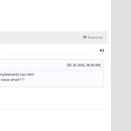
Responder
#2
(05-20-2026, 06:56 AM)
simplesmente nao tem!
nesse server???