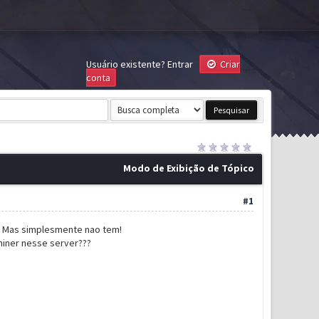
Usuário existente?
Entrar
Criar
conta
Modo de Exibição de Tópico
#1
0. Mas simplesmente nao tem!
miner nesse server???