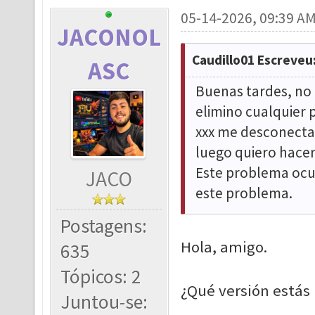
05-14-2026, 09:39 A
JACONOL
Caudillo01 Escreveu
ASC
Buenas tardes, no m
elimino cualquier
xxx me desconecta;
luego quiero hace
Este problema ocur
JACO
este problema.
Postagens:
Hola, amigo.
635
Tópicos: 2
¿Qué versión estás 
Juntou-se: