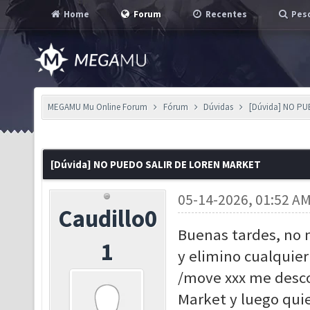
Home
Forum
Recentes
Pesq
MEGAMU Mu Online Forum
Fórum
Dúvidas
[Dúvida] NO P
[Dúvida] NO PUEDO SALIR DE LOREN MARKET
05-14-2026, 01:52 A
Caudillo0
Buenas tardes, no m
1
y elimino cualquie
/move xxx me desco
Market y luego qui