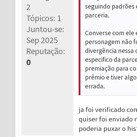
2
seguindo padrões e
parceria.
Tópicos: 1
Juntou-se:
Converse com ele 
Sep 2025
personagem não fo
Reputação:
divergência nessa
especifico da parce
0
premiação para con
prêmio e tiver algo
errada.
ja foi verificado c
quiser foi enviado
poderia puxar o hist