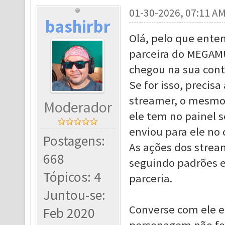
01-30-2026, 07:11 A
bashirbr
Olá, pelo que enten
parceira do MEGAMU
chegou na sua cont
Se for isso, precis
streamer, o mesmo 
Moderador
ele tem no painel
enviou para ele no c
Postagens:
As ações dos strea
668
seguindo padrões e
Tópicos: 4
parceria.
Juntou-se:
Converse com ele e
Feb 2020