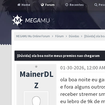
Home
Forum
Recentes
Pesq
MEGAMU Mu Online Forum
Fórum
Dúvidas
[Dúvida] ola b
[Dúvida] ola boa noite meus premios nao chegaram
01-30-2026, 12:00 A
MainerDL
ola boa noite eu g
Z
e fora alguns outr
receber stremer sm
eu lebro de 9k de 