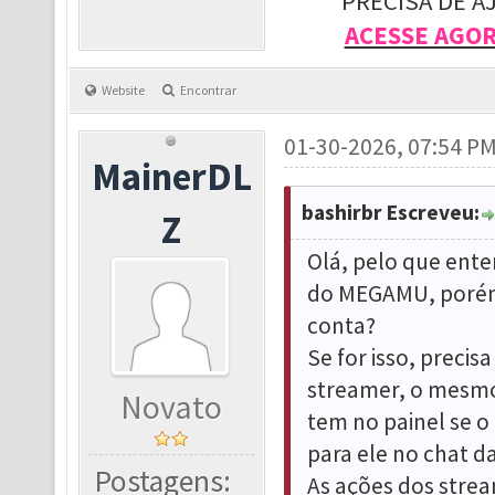
PRECISA DE A
ACESSE AGO
Website
Encontrar
01-30-2026, 07:54 P
MainerDL
bashirbr Escreveu:
Z
Olá, pelo que ente
do MEGAMU, porém 
conta?
Se for isso, preci
streamer, o mesmo
Novato
tem no painel se 
para ele no chat da
Postagens:
As ações dos strea