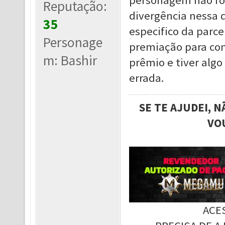
personagem não fo
Reputação:
divergência nessa
35
especifico da parce
Personage
premiação para cont
m: Bashir
prêmio e tiver algo
errada.
SE TE AJUDEI, 
VO
ACE