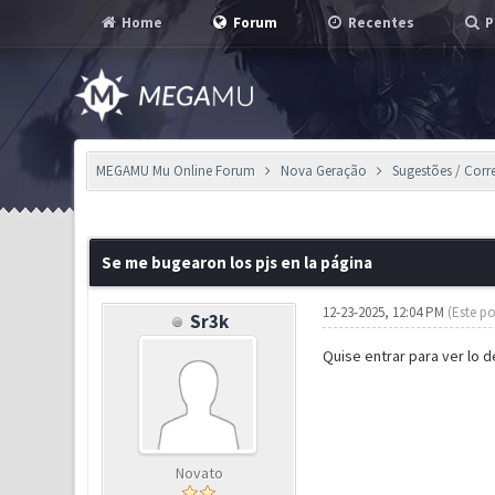
Home
Forum
Recentes
P
MEGAMU Mu Online Forum
Nova Geração
Sugestões / Corr
0 Voto(s) - 0 em Média
1
2
3
4
5
Se me bugearon los pjs en la página
12-23-2025, 12:04 PM
(Este po
Sr3k
Quise entrar para ver lo d
Novato