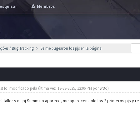
esquisar
Membros
eções / Bug Tracking
Se me bugearon los pjs en la página
st foi modificado pela última vez: 12-23-2025, 12:06 PM por
Sr3k
.)
el taller y mi pj Summ no aparece, me aparecen solo los 2 primeros pjs y re