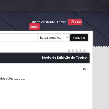
Usuário existente?
Entrar
Criar
conta
Modo de Exibição de Tópico
#1
 desactualizados.