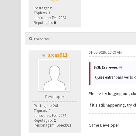
Postagens: 1
Tópicos: 1
Juntou-se: Feb 2024
Reputação:
0
Encontrar
01-06-2026, 10:09 AM
lucas911
Sr3k Escreveu:
Quise entrar para ver lo 
Please try logging out, c
Developer
If it's still happening, tr
Postagens: 241
Tópicos: 0
Juntou-se: Feb 2024
Reputação:
2
Game Developer
Personagem: Greed911