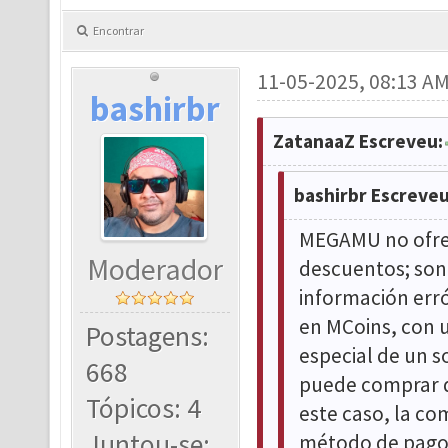
Encontrar
11-05-2025, 08:13 A
bashirbr
ZatanaaZ Escreveu:
bashirbr Escreveu
MEGAMU no ofrec
Moderador
descuentos; son 
información err
en MCoins, con 
Postagens:
especial de un s
668
puede comprar d
Tópicos: 4
este caso, la co
Juntou-se:
método de pago 