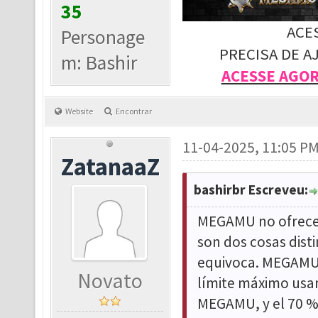
35
ACE
Personage
PRECISA DE A
m: Bashir
ACESSE AGO
Website
Encontrar
11-04-2025, 11:05 P
ZatanaaZ
bashirbr Escreveu:
MEGAMU no ofrece 
son dos cosas disti
equivoca. MEGAMU 
Novato
límite máximo usan
MEGAMU, y el 70 %