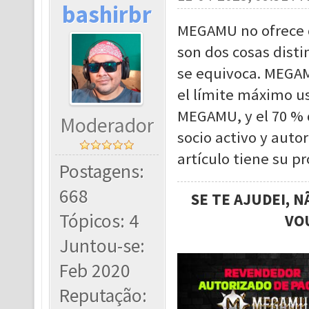
bashirbr
MEGAMU no ofrece d
son dos cosas disti
se equivoca. MEGAM
el límite máximo us
MEGAMU, y el 70 % 
Moderador
socio activo y auto
artículo tiene su p
Postagens:
668
SE TE AJUDEI, 
Tópicos: 4
VO
Juntou-se:
Feb 2020
Reputação: