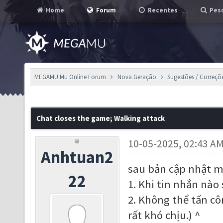
Home
Forum
Recentes
Pesq
MEGAMU Mu Online Forum
Nova Geração
Sugestões / Correçõ
Chat closes the game; Walking attack
10-05-2025, 02:43 A
Anhtuan2
sau bản cập nhật mớ
22
1. Khi tin nhắn nào 
2. Không thể tấn cô
rất khó chịu.) ^