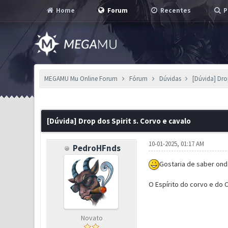
Home
Forum
Recentes
P
MEGAMU Mu Online Forum
Fórum
Dúvidas
[Dúvida] Dro
0 Voto(s) - 0 em Média
1
2
3
4
5
[Dúvida] Drop dos Spirit s. Corvo e cavalo
10-01-2025, 01:17 AM
PedroHFnds
Gostaria de saber ond
O Espírito do corvo e do 
Novato