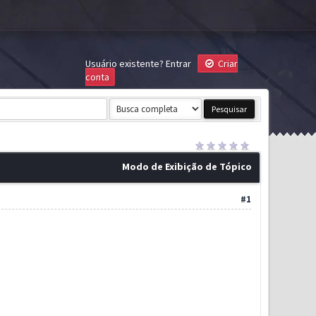
Usuário existente?
Entrar
Criar
conta
Modo de Exibição de Tópico
#1