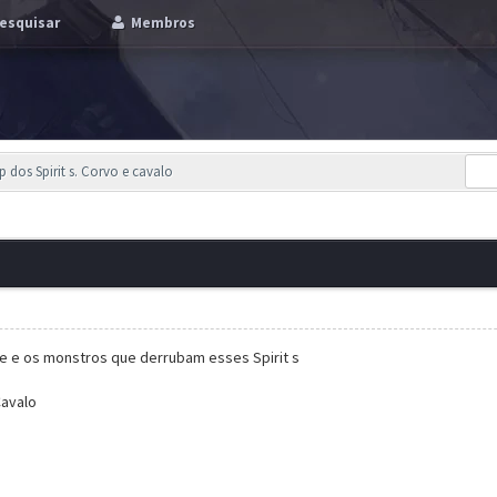
esquisar
Membros
p dos Spirit s. Corvo e cavalo
e e os monstros que derrubam esses Spirit s
Cavalo