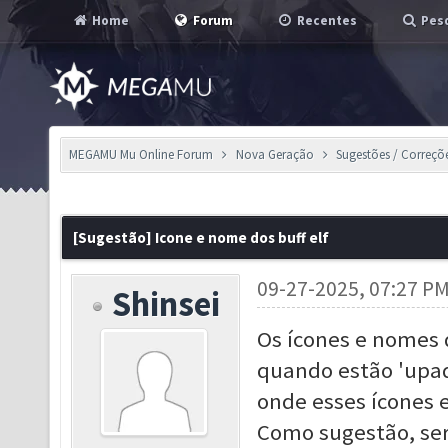
Home
Forum
Recentes
Pesq
MEGAMU Mu Online Forum
Nova Geração
Sugestões / Correçõ
[Sugestão] Icone e nome dos buff elf
09-27-2025, 07:27 P
Shinsei
Os ícones e nomes 
quando estão 'upado
onde esses ícones 
Como sugestão, seri