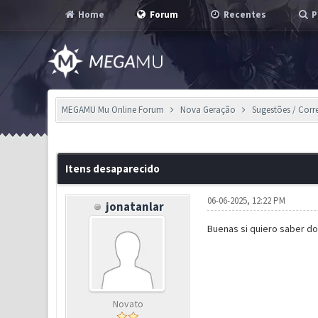
Home
Forum
Recentes
P
MEGAMU Mu Online Forum
Nova Geração
Sugestões / Corr
1 Voto(s) - 5 em Média
1
2
3
4
5
Itens desaparecido
06-06-2025, 12:22 PM
jonatanlar
Buenas si quiero saber d
Novato