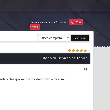
Usuário existente?
Entrar
Criar
conta
Modo de Exibição de Tópico
#1
enda y desapareció y me descontó a mi el mc