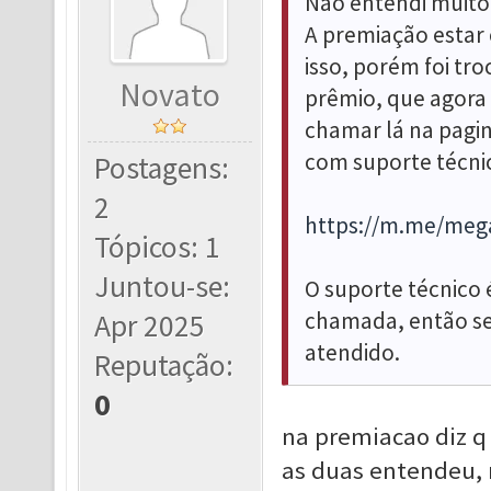
Não entendi muito
A premiação estar 
isso, porém foi tr
Novato
prêmio, que agora 
chamar lá na pagi
com suporte técni
Postagens:
2
https://m.me/meg
Tópicos: 1
Juntou-se:
O suporte técnico é
chamada, então se
Apr 2025
atendido.
Reputação:
0
na premiacao diz q 
as duas entendeu, 