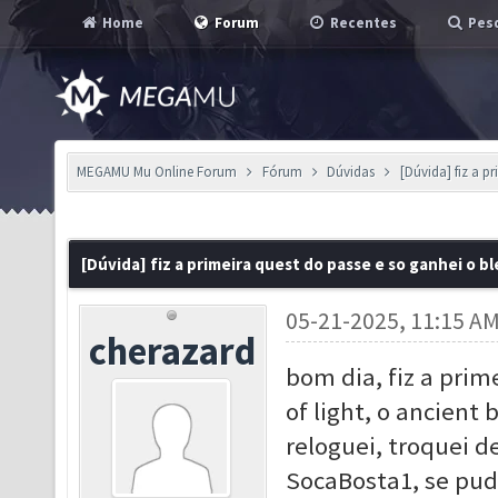
Home
Forum
Recentes
Pesq
MEGAMU Mu Online Forum
Fórum
Dúvidas
[Dúvida] fiz a p
[Dúvida] fiz a primeira quest do passe e so ganhei o bl
05-21-2025, 11:15 A
cherazard
bom dia, fiz a prim
of light, o ancient
reloguei, troquei 
SocaBosta1, se pu