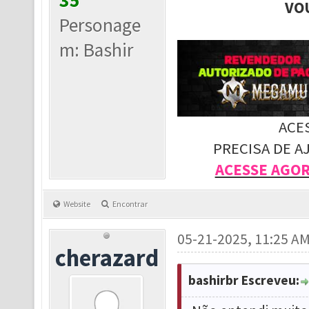
35
VO
Personage
m: Bashir
ACE
PRECISA DE A
ACESSE AGO
Website
Encontrar
05-21-2025, 11:25 A
cherazard
bashirbr Escreveu: