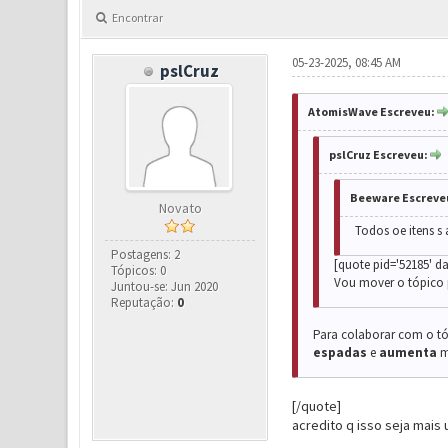
Encontrar
05-23-2025, 08:45 AM
pslCruz
AtomisWave Escreveu:
pslCruz Escreveu:
Beeware Escreve
Novato
Todos oe itens s
Postagens: 2
[quote pid='52185' da
Tópicos: 0
Vou mover o tópico p
Juntou-se: Jun 2020
Reputação:
0
Para colaborar com o tó
espadas
e
aumenta
m
[/quote]
acredito q isso seja mais