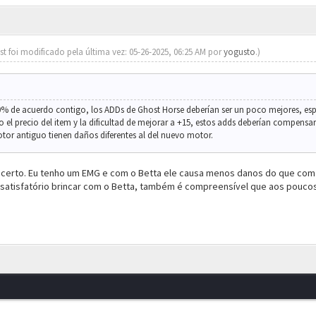
st foi modificado pela última vez: 05-26-2025, 06:25 AM por
yogusto
.)
0% de acuerdo contigo, los ADDs de Ghost Horse deberían ser un poco mejores, es
el precio del item y la dificultad de mejorar a +15, estos adds deberían compensar
or antiguo tienen daños diferentes al del nuevo motor.
erto. Eu tenho um EMG e com o Betta ele causa menos danos do que com o 
satisfatório brincar com o Betta, também é compreensível que aos poucos