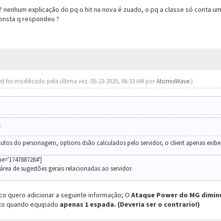
 ? nenhum explicação do pq o hit na nova é zuado, o pq a classe só conta um
consta q respondeu ?
st foi modificado pela última vez: 05-23-2025, 06:33 AM por
AtomisWave
.)
ibutos do personagem, options dsão calculados pelo servidor, o client apenas exibe
ne='1747887284']
rea de sugestões gerais relacionadas ao servidor.
co quero adicionar a seguinte informação; O
Ataque Power do MG
dimin
to quando equipado
apenas 1 espada.
(Deveria ser o contrario!)