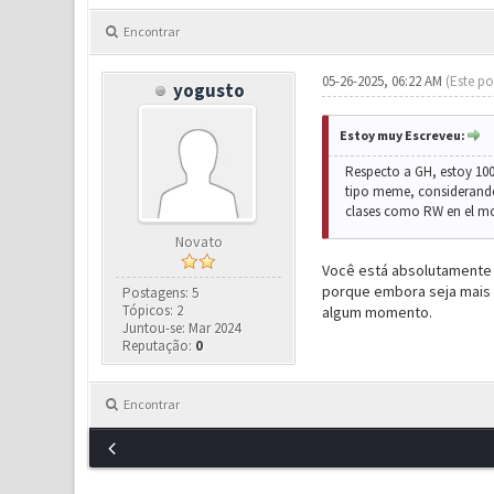
Encontrar
05-26-2025, 06:22 AM
(Este po
yogusto
Estoy muy Escreveu:
Respecto a GH, estoy 10
tipo meme, considerando 
clases como RW en el mot
Novato
Você está absolutamente c
porque embora seja mais 
Postagens: 5
Tópicos: 2
algum momento.
Juntou-se: Mar 2024
Reputação:
0
Encontrar