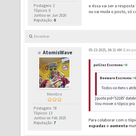
Postagens: 2
e éssa vai ser a resposta
Tópicos: 0
ou vai muda o posto, só 
Juntou-se: Jun 2020
Reputação:
0
Encontrar
05-23-2025, 06:31 AM
(Este po
AtomisWave
pslCruz Escreveu:
Beeware Escreveu:
Todos oe itens s atr
Membro
[quote pid='52185' dateli
Vou mover o tópico pra á
Postagens: 78
Tópicos: 13
Juntou-se: Feb 2025
Para colaborar com o tópi
Reputação:
7
espadas
e
aumenta
mui