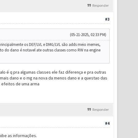
Responder
#3
(05-21-2025, 02:33 PM)
principalmente os DEF/LVL e DMG/LVL são adds meio memes,
eito do dano é notavel ate outras classes como RW na engine
alo é q pra algumas classes ele faz diferença e pra outras
ao mais dano e o mg na nova da menos dano e a questao das
s efeitos de uma arma
Responder
#4
xibe as informações.