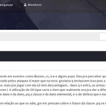
esquisar
Membros
teste em eventos como illusion, cs, ice e alguns pvps. Deu pra perceber qu
sado pelos ataques é maior que na nova. gostaria q testassem isso pois a 
. mais por jogar com ela só tem desvantagem... dano q n entra, as armas 
n ). A utilização do GH (que seria o item que realmente era pra dar a difer
 dano n da dano, pq a classe n da dano elemental, e o de defesa que n mu
em relação ao que os adm, gm etc pensam sobre o futuro da classe. pq se