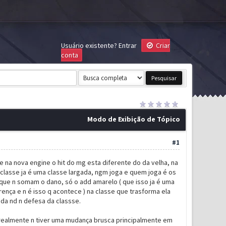
Usuário existente?
Entrar
Criar
conta
Modo de Exibição de Tópico
#1
e na nova engine o hit do mg esta diferente do da velha, na
classe ja é uma classe largada, ngm joga e quem joga é os
que n somam o dano, só o add amarelo ( que isso ja é uma
ença e n é isso q acontece ) na classe que trasforma ela
da nd n defesa da classse.
 realmente n tiver uma mudança brusca principalmente em