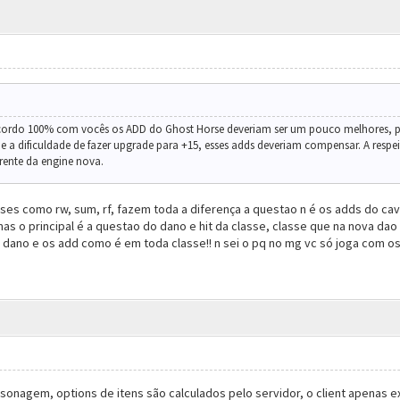
ncordo 100% com vocês os ADD do Ghost Horse deveriam ser um pouco melhores, 
e a dificuldade de fazer upgrade para +15, esses adds deveriam compensar. A resp
rente da engine nova.
sses como rw, sum, rf, fazem toda a diferença a questao n é os adds do cav
as o principal é a questao do dano e hit da classe, classe que na nova d
dano e os add como é em toda classe!! n sei o pq no mg vc só joga com o
sonagem, options de itens são calculados pelo servidor, o client apenas e