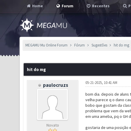
Home
Forum
Recentes
P
MEGAMU Mu Online Forum
Fórum
Sugestões
hit do mg
0 Voto(s) - 0 em Média
1
2
3
4
5
hit do mg
05-21-2025, 10:41 AM
paulocruzs
bom dia. depois de aluns 
velha parece q o dano cau
bobo que gostam da classe
problema que vem da webze
em uma ameba, pq o GH de
Novato
gostaria de uma posição 