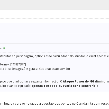
u:
 atributos do personagem, options dsão calculados pelo servidor, o client apenas e
teline='1747887284']
ra área de sugestões gerais relacionadas ao servidor.
pico quero adicionar a seguinte informação; O
Ataque Power do MG
diminui
m
uito quando equipado
apenas 1 espada.
(Deveria ser o contrario!)
 um bug da versao nova, pq a questao dos pontos no C ainda n ta bem resol