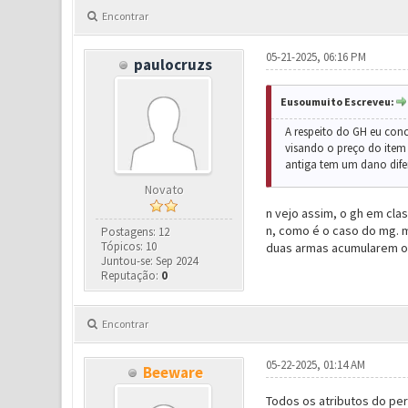
Encontrar
05-21-2025, 06:16 PM
paulocruzs
Eusoumuito Escreveu:
A respeito do GH eu co
visando o preço do item 
antiga tem um dano dife
Novato
n vejo assim, o gh em cla
n, como é o caso do mg. m
Postagens: 12
Tópicos: 10
duas armas acumularem o 
Juntou-se: Sep 2024
Reputação:
0
Encontrar
05-22-2025, 01:14 AM
Beeware
Todos os atributos do per