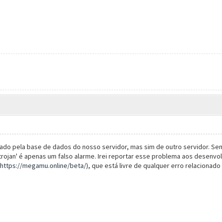
tilizando no MEGAMU foi identificada em um vazamento de dados. Por m
a conta.d
do pela base de dados do nosso servidor, mas sim de outro servidor. Sempr
trojan' é apenas um falso alarme. Irei reportar esse problema aos desenvo
https://megamu.online/beta/
), que está livre de qualquer erro relacionado