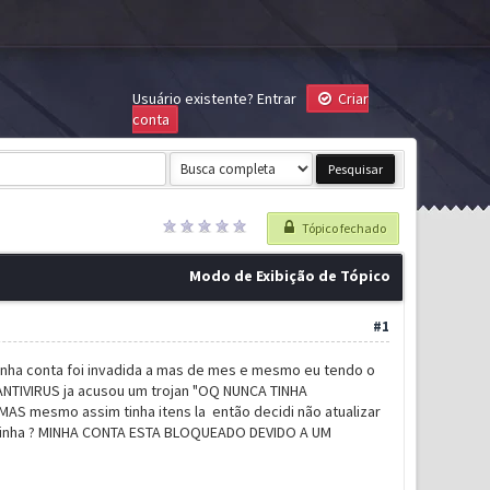
Usuário existente?
Entrar
Criar
conta
Tópico fechado
Modo de Exibição de Tópico
#1
nha conta foi invadida a mas de mes e mesmo eu tendo o
O ANTIVIRUS ja acusou um trojan "OQ NUNCA TINHA
AS mesmo assim tinha itens la então decidi não atualizar
 adivinha ? MINHA CONTA ESTA BLOQUEADO DEVIDO A UM