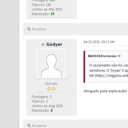
Postagens: 666
Tópicos: 142
Juntou-se: Mar 2021
Reputação:
35
Encontrar
04-23-2025, 09:17 AM
Godyer
RAVOCK Escreveu:
O vazamento não foi caus
servidores. O 'trojan' é 
HD (
https://megamu.onl
Novato
obrigado pela explicação!
Postagens: 3
Tópicos: 2
Juntou-se: Aug 2020
Reputação:
0
Encontrar