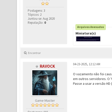
A senha que você está u
senha após desbloquear 
Postagens: 3
Tópicos: 2
Juntou-se: Aug 2020
Reputação:
0
Arquivos Anexados
Miniatura(s)
Encontrar
04-23-2025, 12:12 AM
RAVOCK
O vazamento não foi causa
em outros servidores. O '
Passe a usar a versão HD (
Game Master