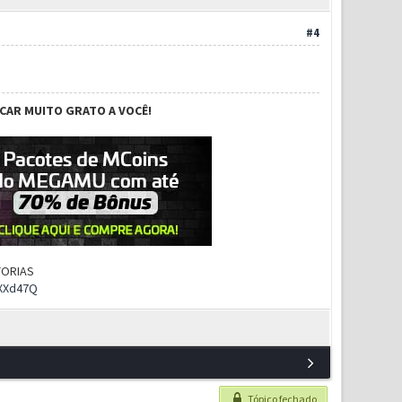
#4
ICAR MUITO GRATO A VOCÊ!
UTORIAS
rXXd47Q
Tópico fechado