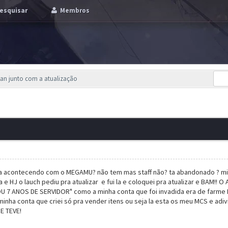
esquisar
Membros
jan junto com a atualização
a acontecendo com o MEGAMU? não tem mas staff não? ta abandonado ? mi
e HJ o lauch pediu pra atualizar e fui la e coloquei pra atualizar e BAM!! 
U 7 ANOS DE SERVIDOR" como a minha conta que foi invadida era de farme M
 na minha conta que criei só pra vender itens ou seja la esta os meu MCS e
 TEVE!
gurança esta dando dad!