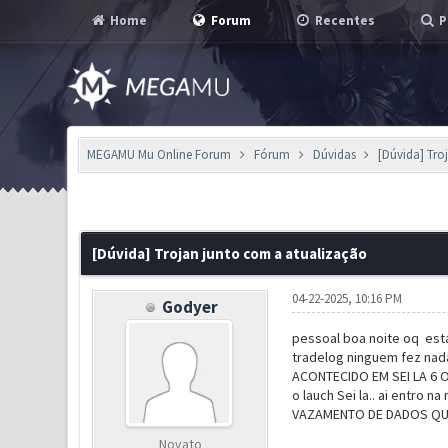
Home
Forum
Recentes
P
MEGAMU Mu Online Forum
Fórum
Dúvidas
[Dúvida] Tro
0 Voto(s) - 0 em Média
1
2
3
4
5
[Dúvida] Trojan junto com a atualização
04-22-2025, 10:16 PM
Godyer
pessoal boa noite oq est
tradelog ninguem fez nada 
ACONTECIDO EM SEI LA 6 O
o lauch Sei la.. ai entro
VAZAMENTO DE DADOS QUE
Bloqueio de Se
Novato