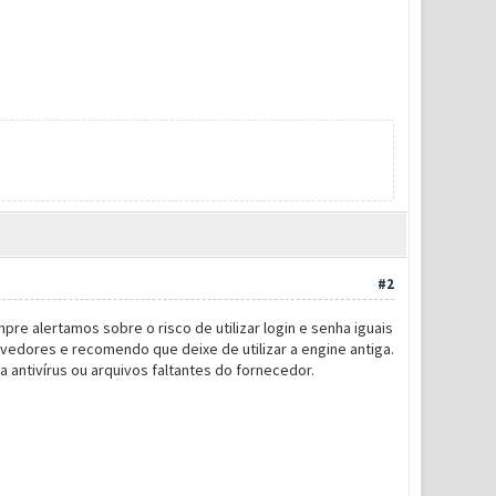
otivos de segurança, recomendamos que você altere sua
#2
e alertamos sobre o risco de utilizar login e senha iguais
lvedores e recomendo que deixe de utilizar a engine antiga.
 a antivírus ou arquivos faltantes do fornecedor.