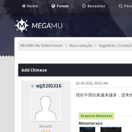
Home
Forum
Recentes
Pesq
MEGAMU Mu Online Forum
Nova Geração
Sugestões / Correçõ
Add Chinese
03-26-2025, 05:02 AM
wjj5201316
现在中国玩家越来越多，进来的
Arquivos Anexados
Miniatura(s)
Novato