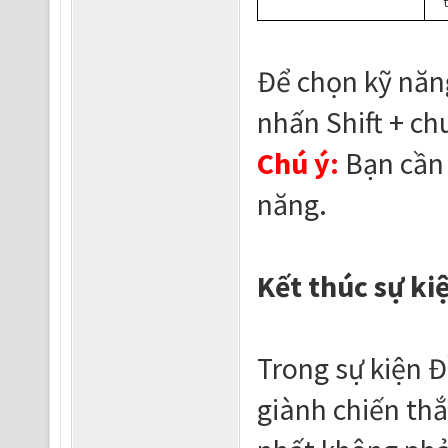
t
Để chọn kỹ năng
nhấn Shift + ch
Chú ý:
Bạn cần 
năng.
Kết thúc sự ki
Trong sự kiện Đ
giành chiến th