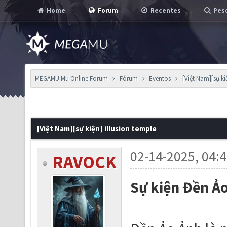
Home
Forum
Recentes
Pesq
MEGAMU Mu Online Forum
Fórum
Eventos
[Việt Nam][sự ki
[Việt Nam][sự kiện] illusion temple
02-14-2025, 04:
RAVOCK
Sự kiện Đền Ả