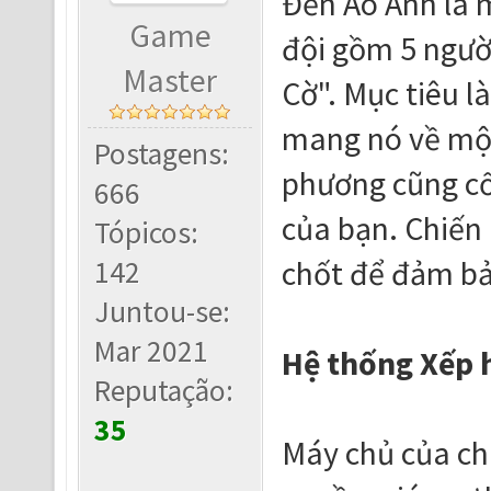
Đền Ảo Ảnh là m
Game
đội gồm 5 ngườ
Master
Cờ". Mục tiêu l
mang nó về một 
Postagens:
phương cũng cố 
666
của bạn. Chiến 
Tópicos:
142
chốt để đảm bả
Juntou-se:
Mar 2021
Hệ thống Xếp 
Reputação:
35
Máy chủ của ch