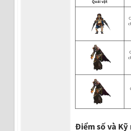
Quái vật
C
c
C
c
Điểm số và Kỹ