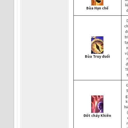
l
Bùa Hạn chế
đ
c
đ
tr
tạ
v
Bùa Truy đuổi
đ
T
g
k
hi
Đốt cháy Khiên