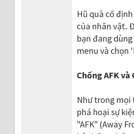
Hũ quà cố định 
của nhân vật. Đ
bạn đang dùng 
menu và chọn '
Chống AFK và 
Như trong mọi t
phá hoại sự kiệ
"AFK" (Away Fr