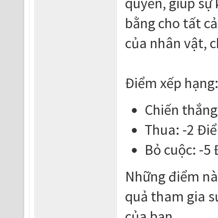
quyền, giúp sự 
bằng cho tất c
của nhân vật, c
Điểm xếp hạng
Chiến thắng
Thua: -2 Đi
Bỏ cuộc: -5
Những điểm này
quả tham gia s
của bạn.