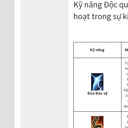
Kỹ năng Độc qu
hoạt trong sự k
Kỹ năng
M
T
m
hấ
Bùa Bảo vệ
1
th
l