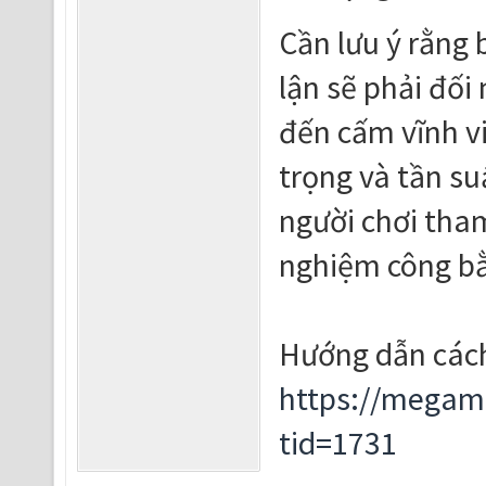
Cần lưu ý rằng 
lận sẽ phải đối
đến cấm vĩnh v
trọng và tần su
người chơi tham 
nghiệm công bằ
Hướng dẫn cách
https://megam
tid=1731