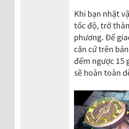
Khi bạn nhặt v
tốc độ, trở thà
phương. Để gia
căn cứ trên bả
đếm ngược 15 gi
sẽ hoàn toàn dễ