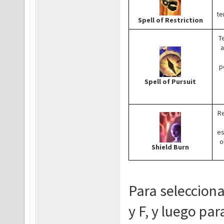
te
Spell of Restriction
T
a
p
Spell of Pursuit
Re
es
o
Shield Burn
Para seleccionar
y F, y luego pa