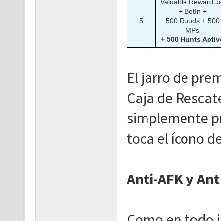
Valuable Reward J
+ Botín +
5
500 Ruuds + 500
MPs
+ 500 Hunts Activ
El jarro de pre
Caja de Rescate
simplemente pre
toca el ícono 
Anti-AFK y Ant
Como en todo j