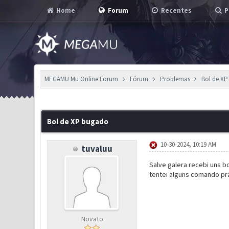
Home
Forum
Recentes
P
MEGAMU Mu Online Forum
Fórum
Problemas
Bol de X
0 Voto(s) - 0 em Média
1
2
3
4
5
Bol de XP bugado
10-30-2024, 10:19 AM
tuvaluu
Salve galera recebi uns b
tentei alguns comando pra
Novato