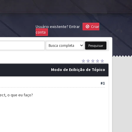
Usuário existente?
Entrar
Criar
conta
Modo de Exibição de Tópico
#1
ect, o que eu faço?