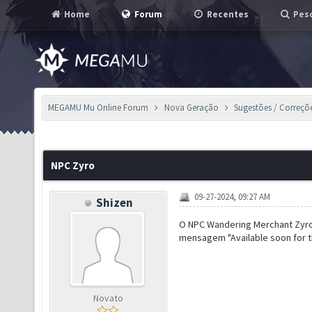
Home
Forum
Recentes
Pesq
MEGAMU Mu Online Forum
Nova Geração
Sugestões / Correçõ
NPC Zyro
09-27-2024, 09:27 AM
Shizen
O NPC Wandering Merchant Zyro
mensagem "Available soon for th
Novato