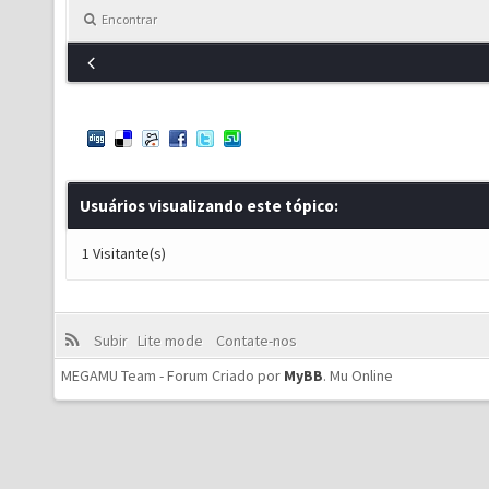
Encontrar
Usuários visualizando este tópico:
1 Visitante(s)
Subir
Lite mode
Contate-nos
MEGAMU Team - Forum Criado por
MyBB
.
Mu Online