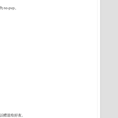
 no-pvp。
以赠送给好友。