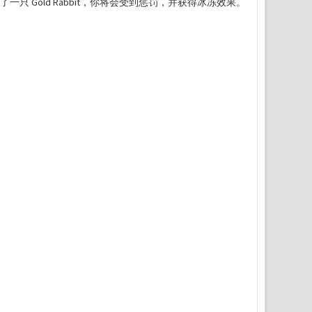
误杀了一只 Gold Rabbit，你将会受到惩罚，并获得冰冻效果。