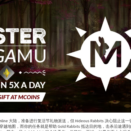
 Mu Online 大陆，准备进行复活节礼物派送，但 Hideous Rabbits 决心阻止
图，而你的任务就是帮助 Gold Rabbits 抵达目的地，击杀沿途遇到的所有 H