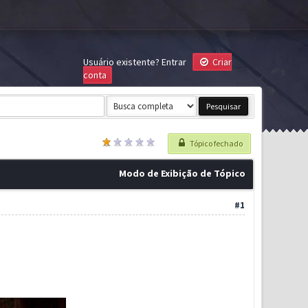
Usuário existente?
Entrar
Criar
conta
Tópico fechado
Modo de Exibição de Tópico
#1