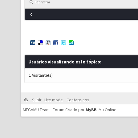
Encontrar
Usuários visualizando este tópico:
1 Visitante(s)
Subir
Lite mode
Contate-nos
MEGAMU Team - Forum Criado por
MyBB
.
Mu Online