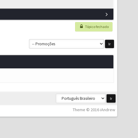
Tópico fechado
Theme © 2016 iAndrew