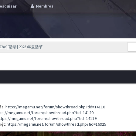
esquisar
Membros
[Zho][活动] 2026 年复活节
ês:
https://megamu.net/forum/showthread.php?tid=14116
ps://megamu.net/forum/showthread.php?tid=14120
ttps://megamu.net/forum/showthread.php?tid=14119
iệt:
https://megamu.net/forum/showthread.php?tid=16925