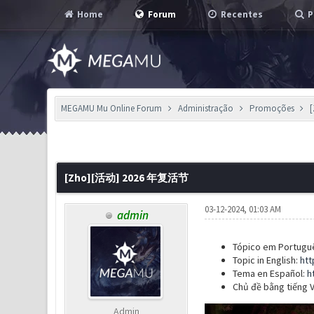
Home
Forum
Recentes
P
MEGAMU Mu Online Forum
Administração
Promoções
1 Voto(s) - 1 em Média
1
2
3
4
5
[Zho][活动] 2026 年复活节
03-12-2024, 01:03 AM
admin
Tópico em Portugu
Topic in English:
htt
Tema en Español:
h
Chủ đề bằng tiếng V
Admin