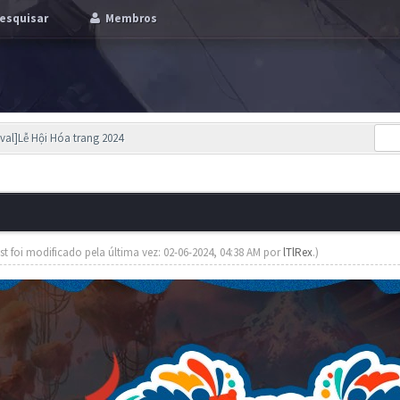
esquisar
Membros
ival]Lễ Hội Hóa trang 2024
st foi modificado pela última vez: 02-06-2024, 04:38 AM por
lTlRex
.)