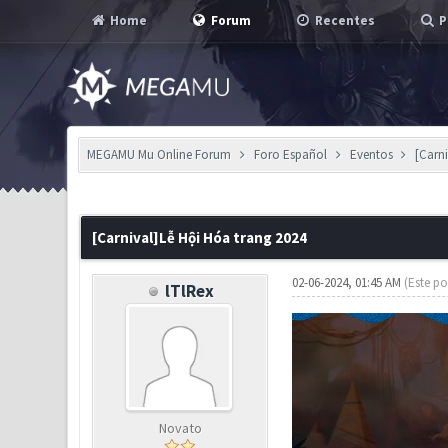
Home
Forum
Recentes
P
MEGAMU Mu Online Forum
Foro Español
Eventos
[Carn
0 Voto(s) - 0 em Média
1
2
3
4
5
[Carnival]Lễ Hội Hóa trang 2024
02-06-2024, 01:45 AM
(Este po
lTlRex
Novato