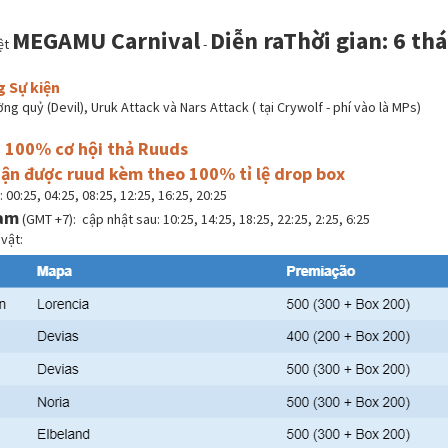
M
EGAMU Carnival
Diễn raThời gian: 6 t
iệt
-
 Sự kiện
ng quỷ (Devil), Uruk Attack và Nars Attack ( tại Crywolf - phí vào là MPs)
i 100% cơ hội thả Ruuds
hận được ruud kèm theo 100% tỉ lệ drop box
 00:25, 04:25, 08:25, 12:25, 16:25, 20:25
Nam
(GMT +7): cập nhật sau: 10:25, 14:25, 18:25, 22:25, 2:25, 6:25
vật: