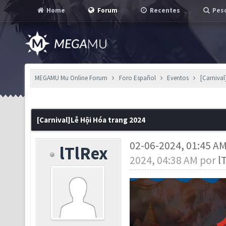
Home
Forum
Recentes
Pesq
MEGAMU Mu Online Forum
Foro Español
Eventos
[Carnival
[Carnival]Lễ Hội Hóa trang 2024
02-06-2024, 01:45 A
lTlRex
2024, 04:38 AM por
l