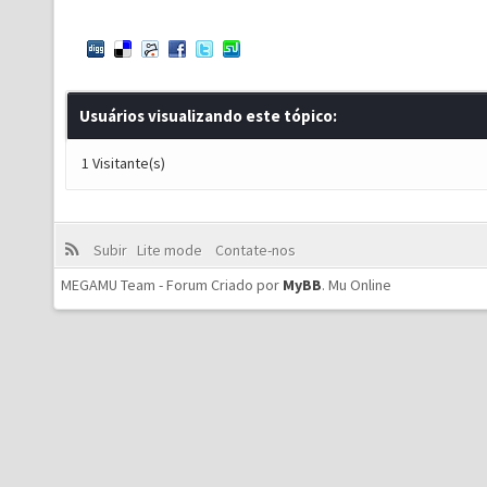
Usuários visualizando este tópico:
1 Visitante(s)
Subir
Lite mode
Contate-nos
MEGAMU Team - Forum Criado por
MyBB
.
Mu Online