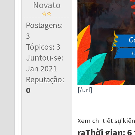
Novato
Postagens:
3
Tópicos: 3
Juntou-se:
Jan 2021
Reputação:
0
[/url]
Xem chi tiết sự kiệ
raThời gian: 6